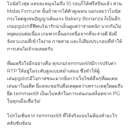
โบนัสไวสุด แทบจะหมุนไม่ถึง 10 รอบก็ได้ฟรีสปินแล้ว ส่วน
Midas Fortune นั้นถ้าหากได้ตัวคูณหน บอกเลยว่าโบนัส
กระโดดสูงจนปัญญาเต้นแรง Bakery Bonanza ก็เป็นอีก
เกมpgslotที่ฟีพบร์น่ารักน่าเอ็นดูแต่ว่าจ่ายหนัก บวกกันไม่
หยุดแบบต่อเนื่อง เกมพวกนี้นอกเหนือจากที่จะจ่ายดี ยังมี
จังหวะเกมที่เข้าใจง่าย ภาพสวย และก็เสียงประกอบที่ทำให้
การเล่นไม่จำเจเลยครับ
ที่ผมตรึงใจอีกอย่างคือ ทุกเกมtemmax69มีการปรับค่า
RTP ให้อยู่ในระดับสูงแบบสม่ำเสมอ ซึ่งทำให้ผู้
เล่นpgslotมีโอกาสชนะมากยิ่งกว่าเว็บไซต์อื่นๆที่ผมเคย
เล่นมาในอดีต นี่แหละขอรับคือเหตุผลว่าเพราะเหตุใดผมถึง
ยึด temmax69 เป็นเว็บหลักในการเล่นเกมสล็อตจาก PG
ในทุกเมื่อเชื่อวัน!
โปรโมชั่นจาก temmax69 ที่ได้จริงแบบไม่ต้องทำอะไร
สลับซับซ้อน