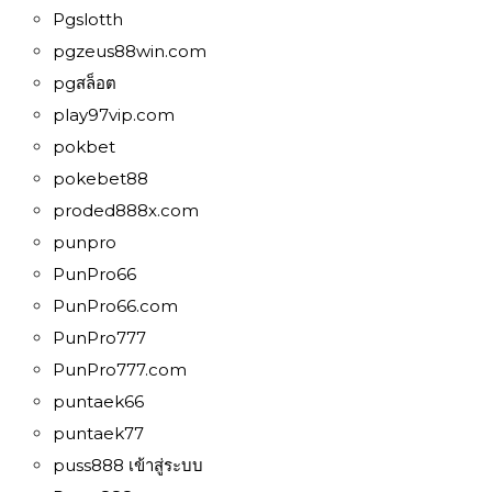
Pgslotth
pgzeus88win.com
pgสล็อต
play97vip.com
pokbet
pokebet88
proded888x.com
punpro
PunPro66
PunPro66.com
PunPro777
PunPro777.com
puntaek66
puntaek77
puss888 เข้าสู่ระบบ