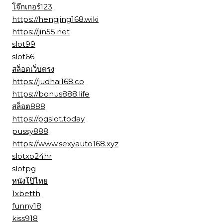
โจ๊กเกอร์123
https://hengjing168.wiki
https://jin55.net
slot99
slot66
สล็อตเว็บตรง
https://judhai168.co
https://bonus888.life
สล็อต888
https://pgslot.today
pussy888
https://www.sexyauto168.xyz
slotxo24hr
slotpg
หนังโป๊ไทย
1xbetth
funny18
kiss918