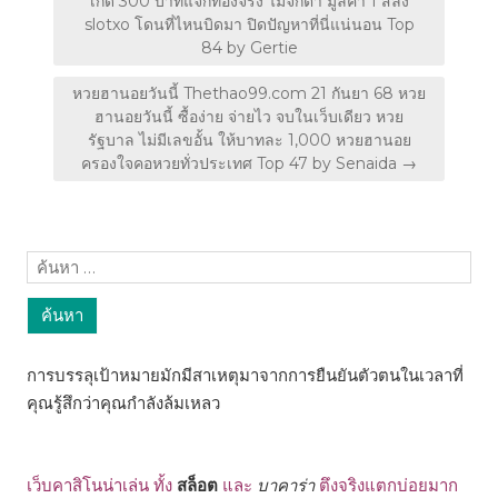
เกิด 300 บาทแจกทองจริง ไม่จกตา มูลค่า 1 สลึง
slotxo โดนที่ไหนบิดมา ปิดปัญหาที่นี่แน่นอน Top
84 by Gertie
หวยฮานอยวันนี้ Thethao99.com 21 กันยา 68 หวย
ฮานอยวันนี้ ซื้อง่าย จ่ายไว จบในเว็บเดียว หวย
รัฐบาล ไม่มีเลขอั้น ให้บาทละ 1,000 หวยฮานอย
ครองใจคอหวยทั่วประเทศ Top 47 by Senaida →
ค้นหา
สำหรับ:
การบรรลุเป้าหมายมักมีสาเหตุมาจากการยืนยันตัวตนในเวลาที่
คุณรู้สึกว่าคุณกำลังล้มเหลว
เว็บคาสิโนน่าเล่น ทั้ง
สล็อต
และ
บาคาร่า
ตึงจริงแตกบ่อยมาก