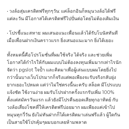
• วงล้อสุ่มเครดิตฟรีทุกๆวัน: แค่ล็อกอินก็หมุนวงล้อได้ฟรี
แต่ละวัน มีโอกาสได้เครดิตฟรีไปปั่นต่อโดยไม่ต้องเติมเงิน
• โปรชี้แนะสหาย: ผมเสนอแนะเพื่อนแล้วได้รับโบนัสทันที
เมื่อเพื่อนฝากเงินคราวแรก ยิ่งเสนอแนะมาก ยิ่งได้เยอะ
ทั้งหมดนี้คือโปรโมชั่นที่ผมใช้จริง ได้จริง และช่วยเพิ่ม
โอกาสได้กำไรให้กับผมแบบไม่ต้องลงทุนเพิ่มมากเท่าไรนัก
จัดว่า pgslot ใจป้ำ และคิดมาเพื่อผู้เล่นแบบผมโดยยิ่งไป
กว่านั้นบางเว็บโปรมากก็จริงแต่พอเพียงจะรับจริงกลับยุ่ง
ยากเยอะไปหมด แต่ว่าไม่ใช่ตรงนี้นะครับ สล็อต มีโปรแบบ
แจ้งชัด ใช้งานง่าย ผมรับโปรฝากครั้งแรกรับเพิ่ม 100%
ตั้งแต่สมัครวันแรก แล้วยังมีโปรคืนยอดเสียทุกอาทิตย์ กับ
วงล้อเสี่ยงโชคที่ให้เครดิตฟรีบ่อยมาก ผมเพียงแค่เข้าไป
หมุนทุกวี่วัน ยังไม่ทันฝากก็ได้เครดิตมาเล่นฟรีแล้ว ผู้ใดกัน
เป็นสายใช้โปรคุ้มๆผมบอกเลยห้ามพลาด