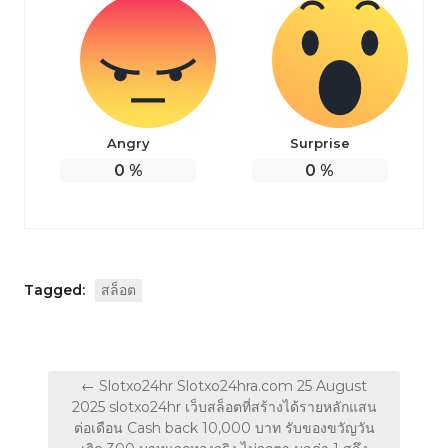
Angry
Surprise
0
%
0
%
Tagged:
สล็อต
แนะแนว
← Slotxo24hr Slotxo24hra.com 25 August
เรื่อง
2025 slotxo24hr เว็บสล็อตที่สร้างได้รายหลักแสน
ต่อเดือน Cash back 10,000 บาท รับของขวัญวัน