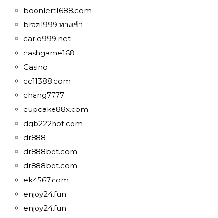
boonlert1688.com
brazil999 ทางเข้า
carlo999.net
cashgame168
Casino
cc11388.com
chang7777
cupcake88x.com
dgb222hot.com
dr888
dr888bet.com
dr888bet.com
ek4567.com
enjoy24.fun
enjoy24.fun