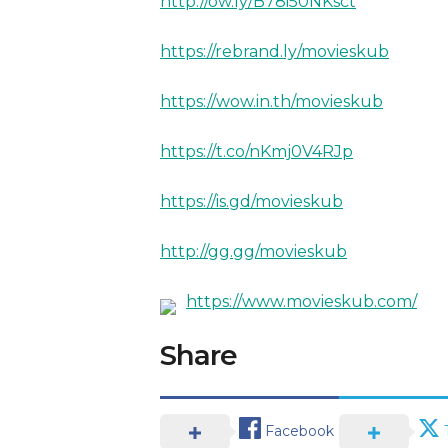
http://ow.ly/B78i50NKsct
https://rebrand.ly/movieskub
https://wow.in.th/movieskub
https://t.co/nKmj0V4RJp
https://is.gd/movieskub
http://gg.gg/movieskub
https://www.movieskub.com/
Share
Facebook