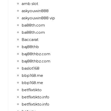
amb slot
askyouwin888
askyouwin888 vip
ba88th.com
ba88th.com
Baccarat
baj88thb
baj88thbz.com
baj88thbz.com
baslot168
bbp168.me
bbp168.me
betflixtikto
betflixtikto.info
betflixtikto.info