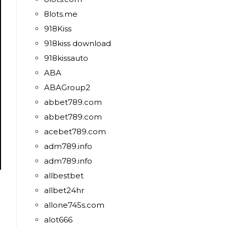
8lots.me
918Kiss
918kiss download
918kissauto
ABA
ABAGroup2
abbet789.com
abbet789.com
acebet789.com
adm789.info
adm789.info
allbestbet
allbet24hr
allone745s.com
alot666