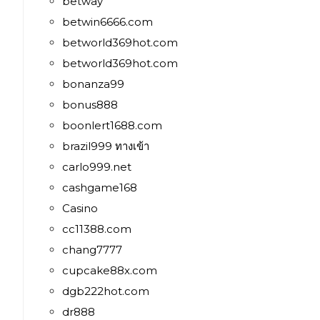
betway
betwin6666.com
betworld369hot.com
betworld369hot.com
bonanza99
bonus888
boonlert1688.com
brazil999 ทางเข้า
carlo999.net
cashgame168
Casino
cc11388.com
chang7777
cupcake88x.com
dgb222hot.com
dr888