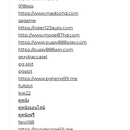
918kiss
https://www.madoohd.com
sagame
https://joker123auto.com
http://www.movie87hd.com
https://www.pussy888play.com
https://pussy888win.com
sexybaccarat
pg slot
pgslot
https://www.pgheng99.me
fullslot
live22
ดูหนัง
ดูหนังออนไลน์
ดูหนังฟรี
faro168
https://hongkong456.me