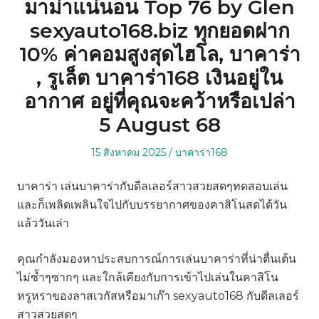
มาม่าแน่นอน Top 76 by Glen
sexyauto168.biz ทุกยอดฝาก
10% ค่าคอมสูงสุดไฮโล, บาคาร่า
, รูเล็ต บาคาร่า168 เงินอยู่ใน
อากาศ อยู่ที่คุณจะคว้าหรือเปล่า
5 August 68
Posted
Posted
15 สิงหาคม 2025
บาคาร่า168
on
in
บาคาร่า เล่นบาคาร่ากับดีลเลอร์สาวสวยสดๆทดสอบเล่น
และก็เพลิดเพลินใจไปกับบรรยากาศของคาสิโนสดได้วัน
แล้ววันเล่า
คุณกำลังมองหาประสบการณ์การเล่นบาคาร่าที่น่าตื่นเต้น
ไม่ซ้ำๆซากๆ และใกล้เคียงกับการเข้าไปเล่นในคาสิโน
หรูหราของลาสเวกัสหรือมาเก๊า sexyauto168 กับดีลเลอร์
สาวสวยสดๆ