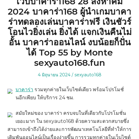
เว็บบาคาร่า168 28 สิงหาคม
2024 บาคาร่า168 ผู้นำเกมบาคา
ร่าทดลองเล่นบาคาร่าฟรี เงินชัวร์
โอนไวยิ่งเล่น ยิ่งได้ แจกเงินคืนไม่
อั้น บาคาร่าออนไลน์ งบน้อยก็ปั่น
ได้ Top 55 by Monte
sexyauto168.fun
Posted
Posted
4 มิถุนายน 2024
sexyauto168
on
in
บาคาร่า
รวมทุกค่ายในเว็บไซต์เดียว พร้อมโปรโมชั่
นอีกเพียบ ให้บริการ 24 ชม.
สมัยใหม่ของ บาคาร่า ครบจบในที่เดียวกับโปรโมชั่น
เยอะมาก ใน sexyauto168 ด้วยความสะดวกสบายซึ่ง
สามารถเข้าถึงได้ง่ายและการพัฒนาเทคโนโลยีที่ทำให้การ
เดิมพันออนไลน์เป็นเรื่องง่ายขึ้น การรวมทุกค่ายในเว็บไซต์