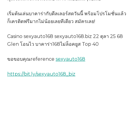
เริ่มต้นเล่นบาคาร่ากับดีลเลอร์สดวันนี้ พร้อมโปรโมชั่นแล้ว
ก็เครดิตฟรีมากไม่น้อยเลยทีเดียว สมัครเลย!
Casino sexyauto168 sexyauto168.biz 22 ตุลา 25 68
Glen โอนไว บาคาร่า168ไม่ล็อคยูส Top 40
ขอขอบคุณreference
sexyauto168
https://bit.ly/sexyauto168_biz