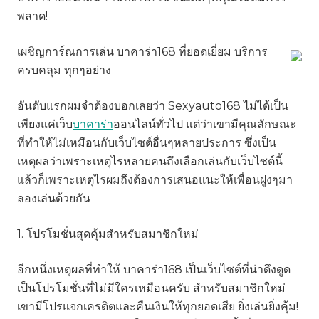
พลาด!
เผชิญการ์ณการเล่น บาคาร่า168 ที่ยอดเยี่ยม บริการ
ครบคลุม ทุกๆอย่าง
อันดับแรกผมจำต้องบอกเลยว่า Sexyauto168 ไม่ได้เป็น
เพียงแค่เว็บ
บาคาร่า
ออนไลน์ทั่วไป แต่ว่าเขามีคุณลักษณะ
ที่ทำให้ไม่เหมือนกับเว็บไซต์อื่นๆหลายประการ ซึ่งเป็น
เหตุผลว่าเพราะเหตุไรหลายคนถึงเลือกเล่นกับเว็บไซต์นี้
แล้วก็เพราะเหตุไรผมถึงต้องการเสนอแนะให้เพื่อนฝูงๆมา
ลองเล่นด้วยกัน
1. โปรโมชั่นสุดคุ้มสำหรับสมาชิกใหม่
อีกหนึ่งเหตุผลที่ทำให้ บาคาร่า168 เป็นเว็บไซต์ที่น่าดึงดูด
เป็นโปรโมชั่นที่ไม่มีใครเหมือนครับ สำหรับสมาชิกใหม่
เขามีโปรแจกเครดิตและคืนเงินให้ทุกยอดเสีย ยิ่งเล่นยิ่งคุ้ม!