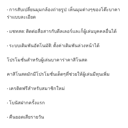
• การสับเปลี่ยนมุมกล้องถ่ายรูป: เห็นมุมต่างๆของโต๊ะบาคา
ร่าแบบละเอียด
• แชทสด: ติดต่อสื่อสารกับดีลเลอร์และก็ผู้เล่นบุคคลอื่นได้
• ระบบเดิมพันอัตโนมัติ: ตั้งค่าเดิมพันล่วงหน้าได้
โปรโมชั่นสำหรับผู้เล่นบาคาร่าคาสิโนสด
คาสิโนสดมักมีโปรโมชั่นเด็ดๆที่ช่วยให้ผู้เล่นมีทุนเพิ่ม
• เครดิตฟรีสำหรับสมาชิกใหม่
• โบนัสฝากครั้งแรก
• คืนยอดเสียรายวัน