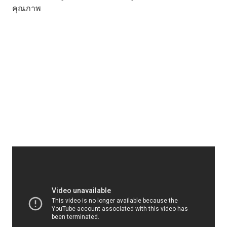
คุณภาพ