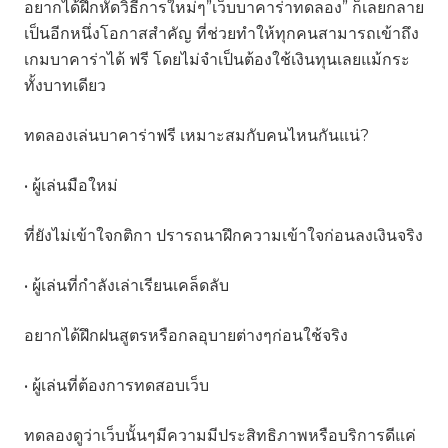
อยากได้ฝึกหัดวิธีการใหม่ๆ”เว็บบาคาร่าทดลอง” ก็เลยกลาย
เป็นอีกหนึ่งโอกาสสำคัญ ที่ช่วยทำให้ทุกคนสามารถเข้าถึง
เกมบาคาร่าได้ ฟรี โดยไม่จำเป็นต้องใช้เงินทุนเลยแม้กระ
ทั้งบาทเดียว
ทดลองเล่นบาคาร่าฟรี เหมาะสมกับคนไหนกันแน่?
• ผู้เล่นมือใหม่
ที่ยังไม่เข้าใจกติกา ปรารถนาฝึกความเข้าใจก่อนลงเงินจริง
• ผู้เล่นที่กำลังเล่าเรียนเคล็ดลับ
อยากได้ฝึกฝนสูตรหรือกลอุบายต่างๆก่อนใช้จริง
• ผู้เล่นที่ต้องการทดสอบเว็บ
ทดลองดูว่าเว็บนั้นๆมีความมีประสิทธิภาพหรือบริการดีแค่