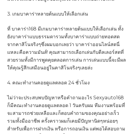
3. เกมบาคาร่าหลายต้นแบบให้เลือกเล่น
ที่ บาคาร่า168 มีเกมบาคาร่าหลายต้นแบบให้เลือกเล่น ทั้ง
ยังบาคาร่าแบบธรรมดารวมทั้งบาคาร่าแบบถ่ายทอดสด
จากคาสิโนจริงๆซึ่งผมบอกเลยว่า บาคาร่าออนไลน์สดนี่
แหละคือความมันส์! คุณสามารถเลือกเล่นกับดีลเลอร์สดที่
สวยรวมทั้งมีการพูดคุยตลอดการเล่น การเล่นแบบนี้จะมีผล
ให้คุณรู้สึกเสมือนอยู่ในคาสิโนจริงๆเลยล่ะ
4. คณะทำงานคอยดูแลตลอด 24 ชั่วโมง
ไม่ว่าจะประสบพบปัญหาหรือคำถามอะไร Sexyauto168
ก็มีคณะทำงานคอยดูแลตลอด 1 วันครับผม ทีมงานพร้อมที่
จะสามารถช่วยเหลือและก็ตอบคำถามของคุณอย่างเร็ว
รวมทั้งมืออาชีพ ครั้งคราวผมก็เคยมีปัญหานิดๆหน่อยๆ
สำหรับเพื่อการฝากเงิน หรือการถอนเงิน แต่พอได้สอบถาม