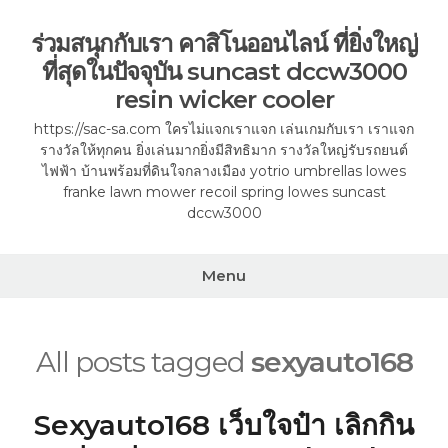
Skip
to
ร่วมสนุกกับเรา คาสิโนออนไลน์ ที่ยิ่งใหญ่
content
ที่สุดในปัจจุบัน suncast dccw3000
resin wicker cooler
https://sac-sa.com ใครไม่แจกเราแจก เล่นเกมกับเรา เราแจก
รางวัลให้ทุกคน ยิ่งเล่นมากยิ่งมีสิทธิมาก รางวัลใหญ่รับรถยนต์
ไฟฟ้า บ้านพร้อมที่ดินใจกลางเมือง yotrio umbrellas lowes
franke lawn mower recoil spring lowes suncast
dccw3000
Menu
All posts tagged
sexyauto168
Sexyauto168 เว็บใจป๋า เลิกกิน