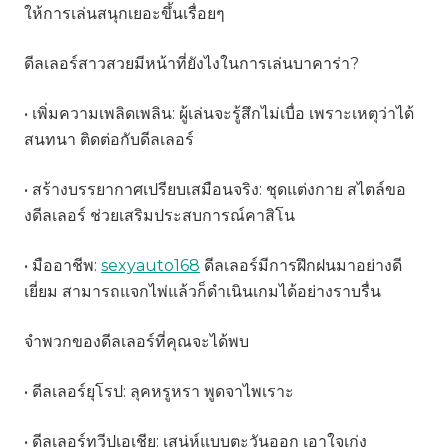
ให้การเล่นสนุกเยอะขึ้นเรื่อยๆ
ดีลเลอร์สาวสวยมีหน้าที่ยังไงในการเล่นบาคาร่า?
• เพิ่มความเพลิดเพลิน: ผู้เล่นจะรู้สึกไม่เบื่อ เพราะเหตุว่าได้
สนทนา ติดต่อกับดีลเลอร์
• สร้างบรรยากาศเปรียบเสมือนจริง: ชุดแต่งกาย สไตล์ขอ
งดีลเลอร์ ช่วยเสริมประสบการณ์คาสิโน
• มืออาชีพ:
sexyauto168
ดีลเลอร์มีการฝึกฝนมาอย่างดี
เยี่ยม สามารถแจกไพ่แล้วก็ดำเนินเกมได้อย่างราบรื่น
จำพวกของดีลเลอร์ที่คุณจะได้พบ
• ดีลเลอร์ยุโรป: ลุคหรูหรา พูดจาไพเราะ
• ดีลเลอร์ทวีปเอเชีย: เสน่ห์แบบตะวันออก เอาใจเก่ง