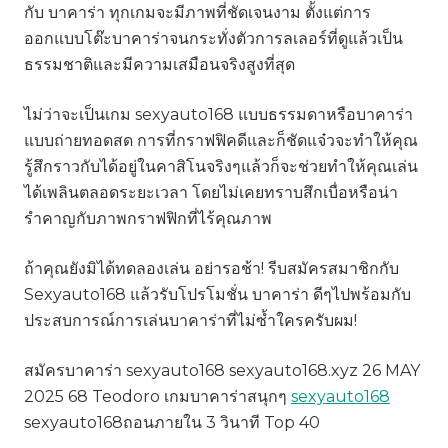
กับ บาคาร่า ทุกเกมจะมีภาพที่ชัดเจนงาม ตั้งแต่การ
ออกแบบโต๊ะบาคาร่าจนกระทั่งตัวการลเลอร์ที่ดูแล้วเป็น
ธรรมชาติและมีความเสมือนจริงสูงที่สุด
ไม่ว่าจะเป็นเกม sexyauto168 แบบธรรมดาหรือบาคาร่า
แบบถ่ายทอดสด การที่กราฟฟิคดีและก็ชัดแจ๋วจะทำให้คุณ
รู้สึกราวกับได้อยู่ในคาสิโนจริงๆแล้วก็จะช่วยทำให้คุณเล่น
ได้เพลินตลอดระยะเวลา โดยไม่เคยทราบสึกเบื่อหรือน่า
รำคาญกับภาพกราฟฟิกที่ไร้คุณภาพ
ถ้าคุณยังมิได้ทดลองเล่น อย่ารอช้า! รีบสมัครสมาชิกกับ
Sexyauto168 แล้วรับโปรโมชั่น บาคาร่า ดีๆไปพร้อมกับ
ประสบการณ์การเล่นบาคาร่าที่ไม่ซ้ำใครครับผม!
สมัครบาคาร่า sexyauto168 sexyauto168.xyz 26 MAY
2025 68 Teodoro เกมบาคาร่าสนุกๆ
sexyauto168
sexyauto168ถอนภายใน 3 วินาที Top 40