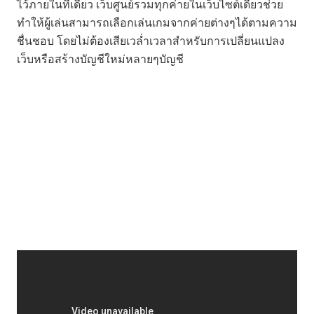
ไว้ภายในที่เดียว เว็บศูนย์รวมทุกค่ายในเว็บไซต์เดียวช่วย
ทำให้ผู้เล่นสามารถเลือกเล่นเกมจากค่ายต่างๆได้ตามความ
ชื่นชอบ โดยไม่ต้องเสียเวล่ำเวลาสำหรับการเปลี่ยนแปลง
เว็บหรือสร้างบัญชีใหม่หลายๆบัญชี