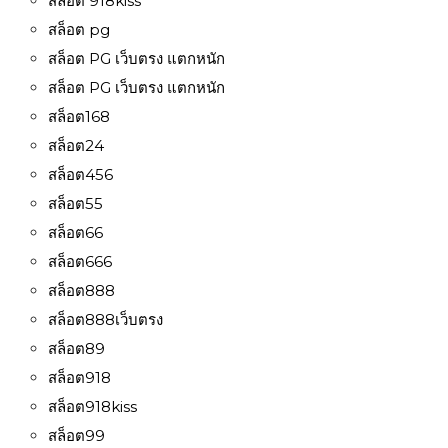
สล็อต 918kiss
สล็อต pg
สล็อต PG เว็บตรง แตกหนัก
สล็อต PG เว็บตรง แตกหนัก
สล็อต168
สล็อต24
สล็อต456
สล็อต55
สล็อต66
สล็อต666
สล็อต888
สล็อต888เว็บตรง
สล็อต89
สล็อต918
สล็อต918kiss
สล็อต99