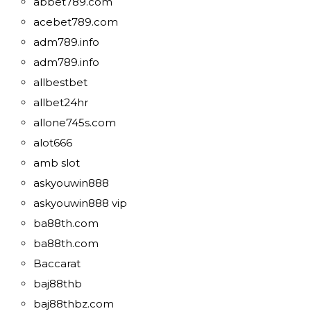
abbet789.com
acebet789.com
adm789.info
adm789.info
allbestbet
allbet24hr
allone745s.com
alot666
amb slot
askyouwin888
askyouwin888 vip
ba88th.com
ba88th.com
Baccarat
baj88thb
baj88thbz.com