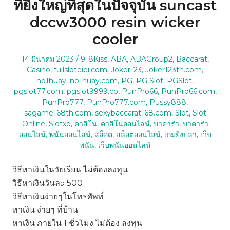
ที่ยิ่งใหญ่ที่สุดในปัจจุบัน suncast
dccw3000 resin wicker
cooler
Posted
Posted
14 มีนาคม 2023
918Kiss
,
ABA
,
ABAGroup2
,
Baccarat
,
on
in
Casino
,
fullsloteiei.com
,
Joker123
,
Joker123th.com
,
no1huay
,
no1huay.com
,
PG
,
PG Slot
,
PGSlot
,
pgslot77.com
,
pgslot9999.co
,
PunPro66
,
PunPro66.com
,
PunPro777
,
PunPro777.com
,
Pussy888
,
sagame168th.com
,
sexybaccarat168.com
,
Slot
,
Slot
Online
,
Slotxo
,
คาสิโน
,
คาสิโนออนไลน์
,
บาคาร่า
,
บาคาร่า
ออนไลน์
,
พนันออนไลน์
,
สล็อต
,
สล็อตออนไลน์
,
เกมยิงปลา
,
เว็บ
พนัน
,
เว็บพนันออนไลน์
วิธีหาเงินในวัยเรียน ไม่ต้องลงทุน
วิธีหาเงินวันละ 500
วิธีหาเงินง่ายๆในโทรศัพท์
หาเงิน ง่ายๆ ที่บ้าน
หาเงิน ภายใน 1 ชั่วโมง ไม่ต้อง ลงทุน