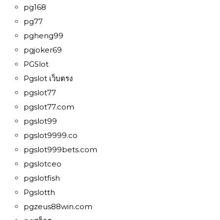
pg168
pg77
pgheng99
pgjoker69
PGSlot
Pgslot เว็บตรง
pgslot77
pgslot77.com
pgslot99
pgslot9999.co
pgslot999bets.com
pgslotceo
pgslotfish
Pgslotth
pgzeus88win.com