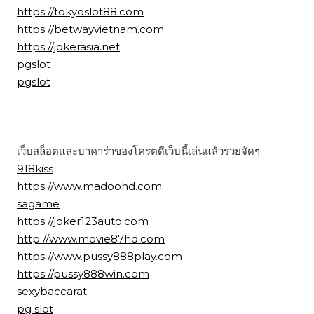
https://tokyoslot88.com
https://betwayvietnam.com
https://jokerasia.net
pgslot
pgslot
เว็บสล็อตและบาคาร่าของโครตดีเว็บนี้เล่นแล้วรวยจัดๆ
918kiss
https://www.madoohd.com
sagame
https://joker123auto.com
http://www.movie87hd.com
https://www.pussy888play.com
https://pussy888win.com
sexybaccarat
pg slot