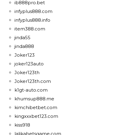
ib888pro.bet
infyplus888.com
infyplus888.info
item388.com
jinda55
jinda888
Joker123
joker123auto
Joker123th
Joker123th.com
k1gt-auto.com
khumsup888.me
kimchibetbet.com
kingxxxbet123.com
kiss918
lalikabetsgame.com