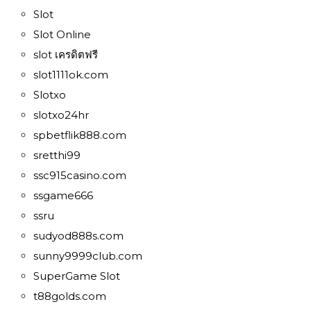
Slot
Slot Online
slot เครดิตฟรี
slot1111ok.com
Slotxo
slotxo24hr
spbetflik888.com
sretthi99
ssc915casino.com
ssgame666
ssru
sudyod888s.com
sunny9999club.com
SuperGame Slot
t88golds.com