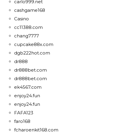
carlo999.net
cashgame168
Casino
cc11388.com
chang7777
cupcake88x.com
dgb222hot.com
dr888
dr888bet.com
dr888bet.com
ek4567.com
enjoy24.fun
enjoy24.fun
FAFA123
faro168
fcharoenkit168.com