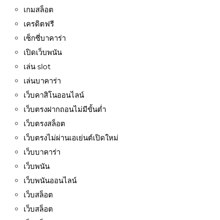
เกมสล็อต
เครดิตฟรี
เซ็กซี่บาคาร่า
เปิดเว็บพนัน
เล่น slot
เล่นบาคาร่า
เว็บคาสิโนออนไลน์
เว็บตรงฝากถอนไม่มีขั้นต่ำ
เว็บตรงสล็อต
เว็บตรงไม่ผ่านเอเย่นต์เปิดใหม่
เว็บบาคาร่า
เว็บพนัน
เว็บพนันออนไลน์
เว็บสล็อต
เว็บสล็อต