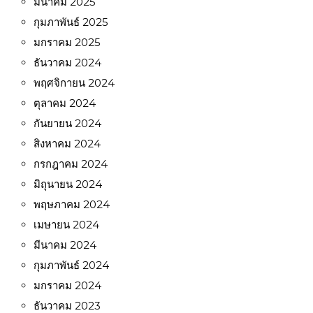
มีนาคม 2025
กุมภาพันธ์ 2025
มกราคม 2025
ธันวาคม 2024
พฤศจิกายน 2024
ตุลาคม 2024
กันยายน 2024
สิงหาคม 2024
กรกฎาคม 2024
มิถุนายน 2024
พฤษภาคม 2024
เมษายน 2024
มีนาคม 2024
กุมภาพันธ์ 2024
มกราคม 2024
ธันวาคม 2023