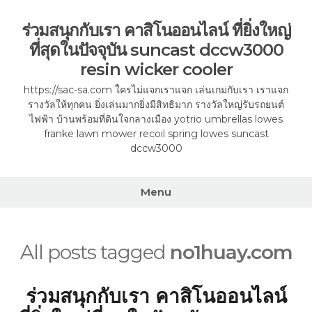
Skip
to
ร่วมสนุกกับเรา คาสิโนออนไลน์ ที่ยิ่งใหญ่
content
ที่สุดในปัจจุบัน suncast dccw3000
resin wicker cooler
https://sac-sa.com ใครไม่แจกเราแจก เล่นเกมกับเรา เราแจก
รางวัลให้ทุกคน ยิ่งเล่นมากยิ่งมีสิทธิมาก รางวัลใหญ่รับรถยนต์
ไฟฟ้า บ้านพร้อมที่ดินใจกลางเมือง yotrio umbrellas lowes
franke lawn mower recoil spring lowes suncast
dccw3000
Menu
All posts tagged
no1huay.com
ร่วมสนุกกับเรา คาสิโนออนไลน์