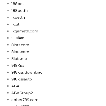
188bet
188betth
1xbetth
1xbit
1xgameth.com
55สล็อต
8lots.com
8lots.com
8lots.me
918Kiss
918kiss download
918kissauto
ABA
ABAGroup2
abbet789.com