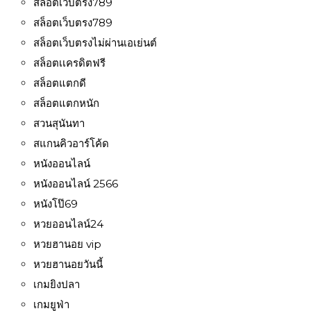
สล็อตเว็บตรง789
สล็อตเว็บตรง789
สล็อตเว็บตรงไม่ผ่านเอเย่นต์
สล็อตเเครดิตฟรี
สล็อตแตกดี
สล็อตแตกหนัก
สวนสุนันทา
สแกนคิวอาร์โค้ด
หนังออนไลน์
หนังออนไลน์ 2566
หนังโป๊69
หวยออนไลน์24
หวยฮานอย vip
หวยฮานอยวันนี้
เกมยิงปลา
เกมยูฟ่า