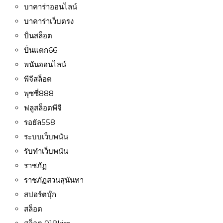
บาคาร่าออนไลน์
บาคาร่าเว็บตรง
ปั่นสล็อต
ปั่นแตก66
พนันออนไลน์
พีจีสล็อต
พุซซี่888
ฟลูสล็อตพีจี
รอยัล558
ระบบเว็บพนัน
รับทำเว็บพนัน
ราชภัฏ
ราชภัฏสวนสุนันทา
สปอร์ตบุ๊ก
สล็อต