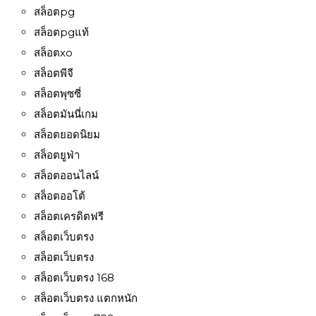
สล็อตpg
สล็อตpgแท้
สล็อตxo
สล็อตพีจี
สล็อตพุซซี่
สล็อตมันนี่เกม
สล็อตยอดนิยม
สล็อตยูฟ่า
สล็อตออนไลน์
สล็อตออโต้
สล็อตเครดิตฟรี
สล็อตเว็บตรง
สล็อตเว็บตรง
สล็อตเว็บตรง 168
สล็อตเว็บตรง แตกหนัก