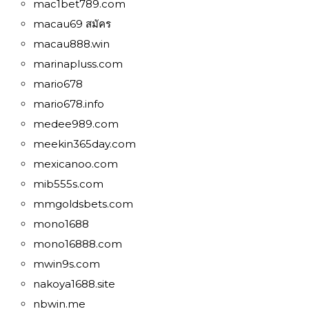
mac1bet789.com
macau69 สมัคร
macau888.win
marinapluss.com
mario678
mario678.info
medee989.com
meekin365day.com
mexicanoo.com
mib555s.com
mmgoldsbets.com
mono1688
mono16888.com
mwin9s.com
nakoya1688.site
nbwin.me