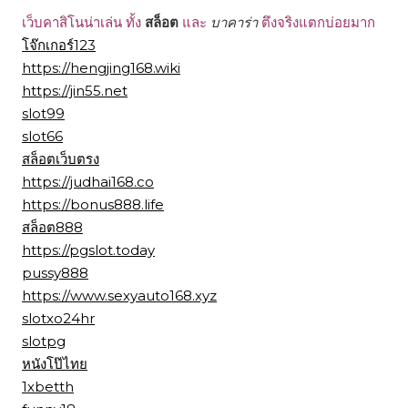
เว็บคาสิโนน่าเล่น ทั้ง
สล็อต
และ
บาคาร่า
ตึงจริงแตกบ่อยมาก
โจ๊กเกอร์123
https://hengjing168.wiki
https://jin55.net
slot99
slot66
สล็อตเว็บตรง
https://judhai168.co
https://bonus888.life
สล็อต888
https://pgslot.today
pussy888
https://www.sexyauto168.xyz
slotxo24hr
slotpg
หนังโป๊ไทย
1xbetth