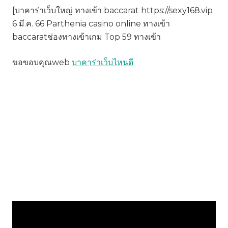
[บาคาร่าเว็บใหญ่ ทางเข้า baccarat https://sexy168.vip
6 มี.ค. 66 Parthenia casino online ทางเข้า
baccaratช่องทางเข้าเกม Top 59 ทางเข้า
ขอขอบคุณweb
บาคาร่าเว็บไหนดี