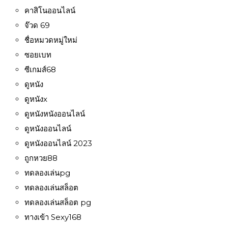
คาสิโนออนไลน์
จ๊วด 69
ชื่อหมวดหมู่ใหม่
ซอยเบท
ซีเกมส์68
ดูหนัง
ดูหนังx
ดูหนังหนังออนไลน์
ดูหนังออนไลน์
ดูหนังออนไลน์ 2023
ถูกหวย88
ทดลองเล่นpg
ทดลองเล่นสล็อต
ทดลองเล่นสล็อต pg
ทางเข้า Sexy168