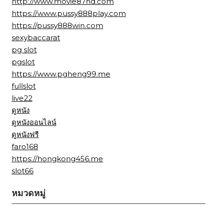
http://www.movie87hd.com
https://www.pussy888play.com
https://pussy888win.com
sexybaccarat
pg slot
pgslot
https://www.pgheng99.me
fullslot
live22
ดูหนัง
ดูหนังออนไลน์
ดูหนังฟรี
faro168
https://hongkong456.me
slot66
หมวดหมู่