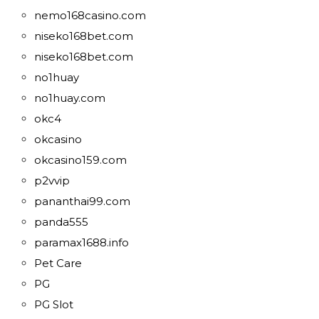
nemo168casino.com
niseko168bet.com
niseko168bet.com
no1huay
no1huay.com
okc4
okcasino
okcasino159.com
p2vvip
pananthai99.com
panda555
paramax1688.info
Pet Care
PG
PG Slot