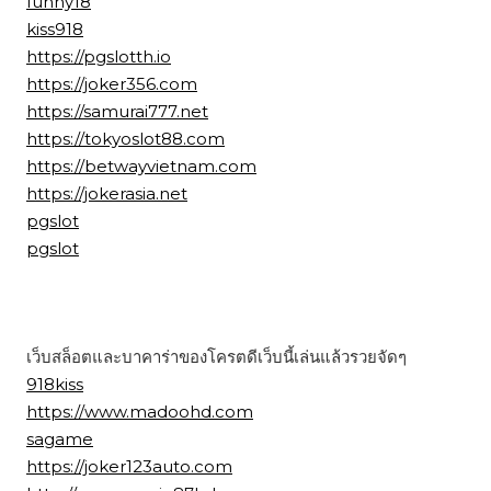
funny18
kiss918
https://pgslotth.io
https://joker356.com
https://samurai777.net
https://tokyoslot88.com
https://betwayvietnam.com
https://jokerasia.net
pgslot
pgslot
เว็บสล็อตและบาคาร่าของโครตดีเว็บนี้เล่นแล้วรวยจัดๆ
918kiss
https://www.madoohd.com
sagame
https://joker123auto.com