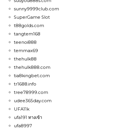
sudyod888s.com
sunny9999club.com
SuperGame Slot
t88golds.com
tangtem168
teenoi888
temmax69
thehulk88
thehulk888.com
tia8kingbet.com
tr1688.info
tree78999.com
udee365day.com
UFA11k
ufa191 ทางเข้า
ufa8997