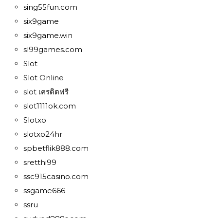
sing55fun.com
six9game
six9game.win
sl99games.com
Slot
Slot Online
slot เครดิตฟรี
slot1111ok.com
Slotxo
slotxo24hr
spbetflik888.com
sretthi99
ssc915casino.com
ssgame666
ssru