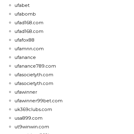
ufabet
ufabomb
ufad168.com
ufad168.com
ufafox88
ufamnn.com
ufanance
ufanance789.com
ufasocietyth.com
ufasocietyth.com
ufawinner
ufawinner99bet.com
uk369clubs.com
usa899.com
ut9winwin.com