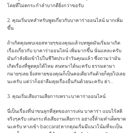
โดยที่ไม่ตกระกำลำบากดียิ่งกว่าขอรับ
2. คุณเริ่มบทสำหรับพูดเกี่ยวกับบาคาร่าออนไลน์ มากเพิ่ม
ขึ้น
ถ้าเกิดคุณพบเจอสหายๆของคุณแล้วบทพูดมันเริ่มมาเกิด
เรื่องเกี่ยวกับ บาคาร่าออนไลน์ เพิ่มมากขึ้น นั่นแหละครับ
มันกำลังฝังเข้าไปในชีวิตประจำวันคุณแล้ว ซึ่งถามว่ามัน
เกิดเรื่องที่พูดคุยได้ไหม สนทนาได้นะครับ ธรรมดามา
กมายๆเลย ยิ่งสหายของคุณก็เป็นคอเดียวกันด้วยก็คุยไปเลย
นะครับ แต่ว่าก็อย่าลืมคุยเรื่องอื่นกันด้วยนะครับ ฮ่า…
3. คุณเริ่มเสียงานเสียการเพราะบาคาร่าออนไลน์
นี่เป็นเรื่องที่น่าขนลุกที่สุดของการเล่น บาคาร่า แบบไร้สติ
จริงๆครับ เล่นกระทั่งเสียงานเสียการ อย่างงี้ห้ามทำเด็ดขาด
นะครับ ทางเข้า baccaratหากคุณเริ่มมีแนวโน้มที่จะเป็น