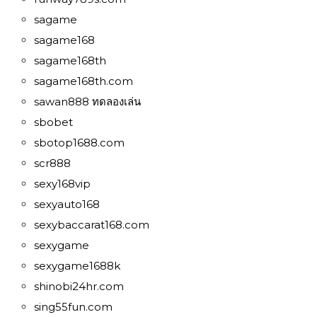
sagame
sagame168
sagame168th
sagame168th.com
sawan888 ทดลองเล่น
sbobet
sbotop1688.com
scr888
sexy168vip
sexyauto168
sexybaccarat168.com
sexygame
sexygame1688k
shinobi24hr.com
sing55fun.com