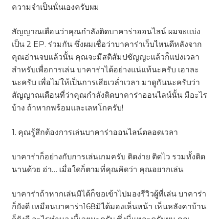
ความจำเป็นนั่นเองครับผม
สัญญาณเตือนว่าคุณกำลังติดบาคาร่าออนไลน์ ผมจะแบ่ง
เป็น 2 EP. ร่วมกัน ซึ่งผมเชื่อว่าบาคาร่าเว็บไหนดีหลังจาก
คุณอ่านจบแล้วนั้น คุณจะมีสติสัมปชัญญะแล้วก็แบ่งเวลา
สำหรับเพื่อการเล่น บาคาร่าได้อย่างแน่แท้นะครับ เอาละ
นะครับ เพื่อไม่ให้เป็นการเสียเวล่ำเวลา มาดูกันนะครับว่า
สัญญาณเตือนที่ว่าคุณกำลังติดบาคาร่าออนไลน์นั้น มีอะไร
บ้าง ถ้าหากพร้อมและเลทโกครับ!
1. คุณรู้สึกต้องการเล่นบาคาร่าออนไลน์ตลอดเวลา
บาคาร่าก็อย่างกับการเล่นเกมครับ ติดง่าย ติดไว รวมทั้งติด
นานด้วย ฮ่า… เมื่อใดก็ตามที่คุณคิดว่า คุณอยากเล่น
บาคาร่าถ้าหากเล่นมิได้ก็ขอเข้าไปมองรีวิวผู้ที่เล่น บาคาร่า
ก็ยังดี เหมือนบาคาร่า168มิได้มองเห็นหน้า เห็นหลังคาบ้าน