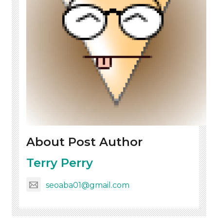
About Post Author
Terry Perry
seoaba01@gmail.com