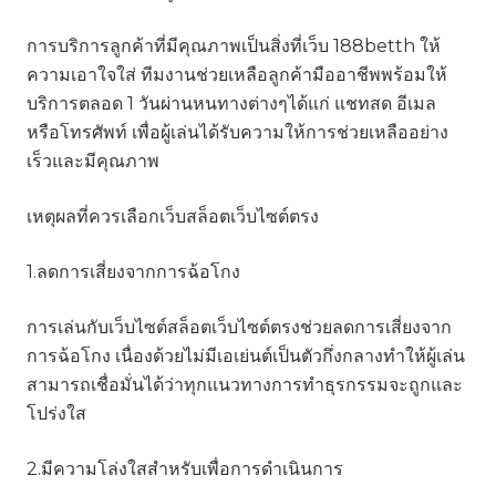
การบริการลูกค้าที่มีคุณภาพเป็นสิ่งที่เว็บ 188betth ให้
ความเอาใจใส่ ทีมงานช่วยเหลือลูกค้ามืออาชีพพร้อมให้
บริการตลอด 1 วันผ่านหนทางต่างๆได้แก่ แชทสด อีเมล
หรือโทรศัพท์ เพื่อผู้เล่นได้รับความให้การช่วยเหลืออย่าง
เร็วและมีคุณภาพ
เหตุผลที่ควรเลือกเว็บสล็อตเว็บไซต์ตรง
1.ลดการเสี่ยงจากการฉ้อโกง
การเล่นกับเว็บไซต์สล็อตเว็บไซต์ตรงช่วยลดการเสี่ยงจาก
การฉ้อโกง เนื่องด้วยไม่มีเอเย่นต์เป็นตัวกึ่งกลางทำให้ผู้เล่น
สามารถเชื่อมั่นได้ว่าทุกแนวทางการทำธุรกรรมจะถูกและ
โปร่งใส
2.มีความโล่งใสสำหรับเพื่อการดำเนินการ