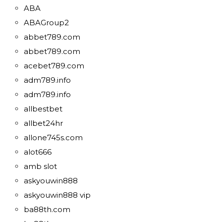
ABA
ABAGroup2
abbet789.com
abbet789.com
acebet789.com
adm789.info
adm789.info
allbestbet
allbet24hr
allone745s.com
alot666
amb slot
askyouwin888
askyouwin888 vip
ba88th.com