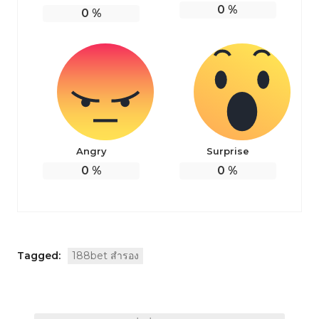
0
%
0
%
Angry
Surprise
0
%
0
%
Tagged:
188bet สํารอง
แนะแนว