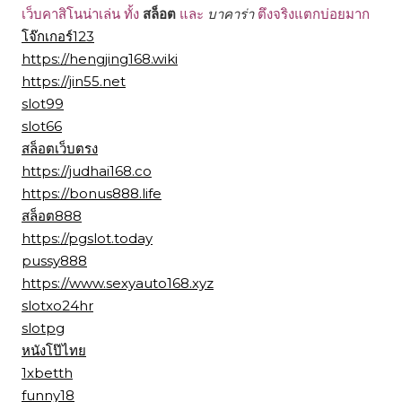
เว็บคาสิโนน่าเล่น ทั้ง
สล็อต
และ
บาคาร่า
ตึงจริงแตกบ่อยมาก
โจ๊กเกอร์123
https://hengjing168.wiki
https://jin55.net
slot99
slot66
สล็อตเว็บตรง
https://judhai168.co
https://bonus888.life
สล็อต888
https://pgslot.today
pussy888
https://www.sexyauto168.xyz
slotxo24hr
slotpg
หนังโป๊ไทย
1xbetth
funny18