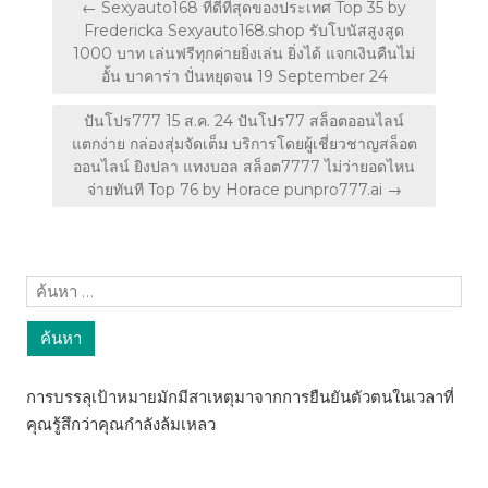
← Sexyauto168 ที่ดีที่สุดของประเทศ Top 35 by
เรื่อง
Fredericka Sexyauto168.shop รับโบนัสสูงสูด
1000 บาท เล่นฟรีทุกค่ายยิ่งเล่น ยิ่งได้ แจกเงินคืนไม่
อั้น บาคาร่า ปั่นหยุดจน 19 September 24
ปันโปร777 15 ส.ค. 24 ปันโปร77 สล็อตออนไลน์
แตกง่าย กล่องสุ่มจัดเต็ม บริการโดยผู้เชี่ยวชาญสล็อต
ออนไลน์ ยิงปลา แทงบอล สล็อต7777 ไม่ว่ายอดไหน
จ่ายทันที Top 76 by Horace punpro777.ai →
ค้นหา
สำหรับ:
การบรรลุเป้าหมายมักมีสาเหตุมาจากการยืนยันตัวตนในเวลาที่
คุณรู้สึกว่าคุณกำลังล้มเหลว