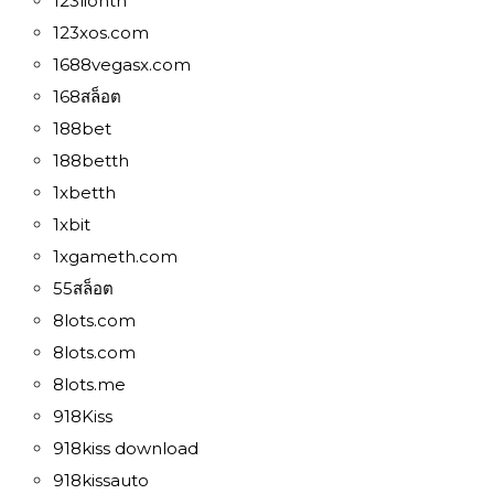
123lionth
123xos.com
1688vegasx.com
168สล็อต
188bet
188betth
1xbetth
1xbit
1xgameth.com
55สล็อต
8lots.com
8lots.com
8lots.me
918Kiss
918kiss download
918kissauto