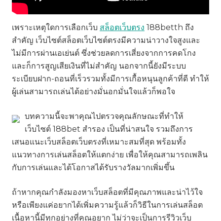
เพราะเหตุใดการเลือกเว็บ
สล็อตเว็บตรง
188betth ถึง
สำคัญ เว็บไซต์สล็อตเว็บไซต์ตรงมีความน่าวางใจสูงและ
ไม่มีการผ่านเอเย่นต์ ซึ่งช่วยลดการเสี่ยงจากการคดโกง
และก็การสูญเสียเงินที่ไม่สำคัญ นอกจากนี้ยังมีระบบ
ระเบียบฝาก-ถอนที่เร็วรวมทั้งมีการเกื้อหนุนลูกค้าที่ดี ทำให้
ผู้เล่นสามารถเล่นได้อย่างมั่นอกมั่นใจแล้วก็พอใจ
บทความนี้จะพาคุณไปตรวจคุณลักษณะที่ทำให้
เว็บไซต์ 188bet สํารอง เป็นที่น่าสนใจ รวมถึงการ
เสนอแนะเว็บสล็อตเว็บตรงที่เหมาะสมที่สุด พร้อมทั้ง
แนวทางการเล่นสล็อตให้แตกง่าย เพื่อให้คุณสามารถเพลิน
กับการเล่นและได้โอกาสได้รับรางวัลมากเพิ่มขึ้น
ถ้าหากคุณกำลังมองหาเว็บสล็อตที่มีคุณภาพและน่าไว้ใจ
หรือเพียงแค่อยากได้เพิ่มความรู้แล้วก็วิธีในการเล่นสล็อต
เนื้อหานี้มีทุกอย่างที่คุณอยาก ไม่ว่าจะเป็นการรีวิวเว็บ