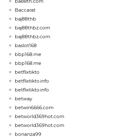
ba88th.com
Baccarat
baj88thb
baj88thbz.com
baj88thbz.com
baslot168
bbp168.me
bbp168.me
betflixtikto
betflixtikto.info
betflixtikto.info
betway
betwin6666.com
betworld369hot.com
betworld369hot.com
bonanza99