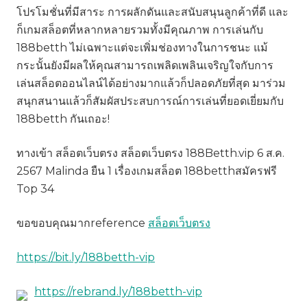
โปรโมชั่นที่มีสาระ การผลักดันและสนับสนุนลูกค้าที่ดี และ
ก็เกมสล็อตที่หลากหลายรวมทั้งมีคุณภาพ การเล่นกับ
188betth ไม่เฉพาะแต่จะเพิ่มช่องทางในการชนะ แม้
กระนั้นยังมีผลให้คุณสามารถเพลิดเพลินเจริญใจกับการ
เล่นสล็อตออนไลน์ได้อย่างมากแล้วก็ปลอดภัยที่สุด มาร่วม
สนุกสนานแล้วก็สัมผัสประสบการณ์การเล่นที่ยอดเยี่ยมกับ
188betth กันเถอะ!
ทางเข้า สล็อตเว็บตรง สล็อตเว็บตรง 188Betth.vip 6 ส.ค.
2567 Malinda ยืน 1 เรื่องเกมสล็อต 188betthสมัครฟรี
Top 34
ขอขอบคุณมากreference
สล็อตเว็บตรง
https://bit.ly/188betth-vip
https://rebrand.ly/188betth-vip