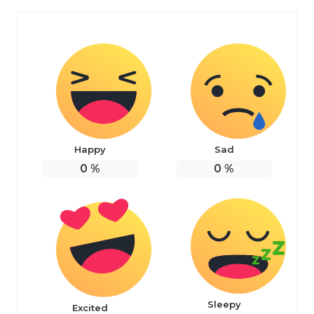
Happy
Sad
0
%
0
%
Sleepy
Excited