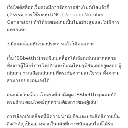
เว็บไซต์สล็อตเว็บตรงมีการจัดการอย่างโปร่งใสแล้วก็
ยุติธรรม การใช้ระบบ RNG (Random Number
Generator) ทำให้ผลของเกมเป็นไปอย่างสุ่มและไม่มีการ
แทรกแซง
3.มีเกมสล็อตที่นานาประการแล้วก็มีคุณภาพ
เว็บ 188betth มักจะมีเกมสล็อตให้เลือกเล่นหลากหลาย
ทั้งจากผู้ให้บริการโด่งดังและก็เกมใหม่ๆที่อัพเดตอยู่ตลอด ผู้
เล่นสามารถเลือกเล่นเกมที่ตรงกับความสนใจรวมทั้งความ
สามารถของตนเองได้
แนะนำเว็บสล็อตเว็บตรงที่น่าดึงดูด 188betth คุณสมบัติ
ครบถ้วน ตอบโจทย์ทุกความต้องการของผู้เล่น !
การเลือกเว็บสล็อตที่มีความน่านับถือและประสิทธิภาพเป็น
สิ่งสำคัญเป็นอย่างมากในสมัยที่การพนันออนไลน์ได้รับ