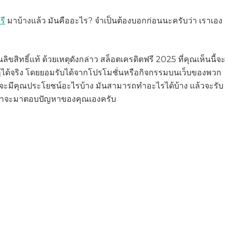
รี
มาบ้างแล้ว มันคืออะไร? จำเป็นต้องบอกก่อนนะครับว่า เราเอง
ันลิขสิทธิ์แท้ ด้วยเหตุดังกล่าว สล็อตเครดิตฟรี 2025 ที่คุณเห็นนี้จะ
ๆได้จริง โดยยอมรับได้จากโปรโมชั่นหรือกิจกรรมบนเว็บของพวก
มนี้จะมีคุณประโยชน์อะไรบ้าง มันสามารถทำอะไรได้บ้าง แล้วจะรับ
กเราจะมาตอบปัญหาของคุณเองครับ