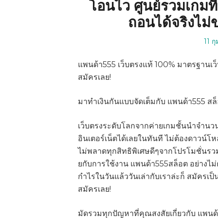
โอนไว ศูนย์รวมเกมที
ถอนได้จริงไม
Pos
11 ก
on
แพนด้า555 เว็บตรงแท้ 100% มาตรฐานเว
สมัครเลย!
มาทำเงินกันแบบจัดเต็มกับ แพนด้า555 สล็
เว็บตรงระดับโลกจากค่ายเกมชั้นนำจำนวน
อินเตอร์เน็ตได้เลยในทันที ไม่ต้องดาวน์โห
ไม่พลาดทุกสิทธิพิเศษดีๆจากโปรโมชั่นรว
ยกับการใช้งาน แพนด้า555สล็อต อย่างไม
กำไรในวันแล้ววันเล่ากับเราล่ะก็ สมัครเ
สมัครเลย!
มัดรวมทุกปัญหาที่คุณสงสัยเกี่ยวกับ แพนด