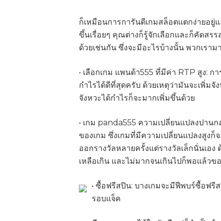
ก็เหมือนการการันตีเกมสล็อตแตกง่ายอยู่แ
ขึ้นเรื่อยๆ คุณต่างก็รู้จักเลือกและก็คัดส
ด้วยเช่นกัน ซึ่งจะมีอะไรบ้างนั้น พวกเราม
• เลือกเกม แพนด้า555 ที่มีค่า RTP สูง: ก
กำไรได้ดีที่สุดครับ ด้วยเหตุว่ามันจะเพิ
จังหวะได้กำไรก็จะมากเพิ่มขึ้นด้วย
• เกม panda555 ความเปลี่ยนแปลงปานก
ของเกม ซึ่งเกมที่มีความเปลี่ยนแปลงสูงก็
ออกรางวัลหลายครั้งแต่รางวัลเล็กนั่นเอง 
เหลือเกิน และไม่มากจนเกินไปก็พอแล้วขอ
• ซื้อฟรีสปิน: บางเกมจะมีฟีพบร์ซื้อฟรี
รอบแจ็ค