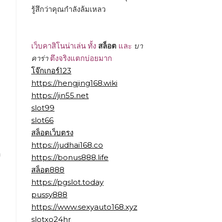
รู้สึกว่าคุณกำลังล้มเหลว
เว็บคาสิโนน่าเล่น ทั้ง
สล็อต
และ
บา
คาร่า
ตึงจริงแตกบ่อยมาก
โจ๊กเกอร์123
https://hengjing168.wiki
https://jin55.net
slot99
slot66
ง
สล็อตเว็บตรง
https://judhai168.co
อ
https://bonus888.life
สล็อต888
https://pgslot.today
pussy888
https://www.sexyauto168.xyz
slotxo24hr