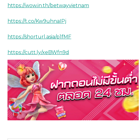
https://wow.in.th/betwayvietnam
https://t.co/Kw9uhnaIPj
https://shorturl.asia/p1fMF
https://cutt.ly/xeBWfn9d