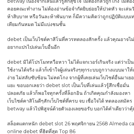
betway เนื่องจากเล่นแล้วรู้สึกสุขใจ ไม่ต้องกลัวถูกโกง ไม่ต้อ
คอยคณะทำงาน ไม่ต้องอ่านข้อจำกัดยิบย่อยให้ปวดหัว จะเล่น
ห้าสิบบาท หรือวันละห้าพันบาท ก็มีความคิดว่าถูกปฏิบัติแบบเท
เทียมกันหมด ไม่มีแบ่งชนชั้น
debet เป็นเว็บไซต์คาสิโนที่ควรทดลองสักครั้ง แล้วคุณอาจไม
อยากแปรไปเล่นเว็บอื่นอีก
debet มิได้โปรโมทหวือหวา ไม่ได้แจกเวอร์เกินจริง แต่ว่าเป็นเว
ใช้งานได้จริง แล้วก็เข้าใจผู้เล่นจริงๆทุกระบบถูกวางแบบมาให้
ง่าย ไม่สลับซับซ้อน ไม่คดโกง จากผู้ที่เคยเล่นเว็บไซต์อื่นมาเย
แยะ ขอบอกเลยว่า debet slot เป็นเว็บที่เล่นแล้วรู้สึกเชื่อมั่น
ปลอดภัย แล้วก็พอใจทุกครั้งที่ล็อกอิน ถ้าเกิดคุณกำลังมองหา
เว็บไซต์คาสิโนดีๆสักเว็บไซต์ที่ครบ จบ เชื่อใจได้ ทดลองสมัคร
betway แล้วไปพิสูจน์ด้วยตัวเองเลยขอรับ บอกได้คำเดียวว่าคุ้
สล็อตแตกหนัก debet slot 26 พฤศจิกายน 2568 Almeda ca
online debet ที่ฮิตที่สุด Top 86