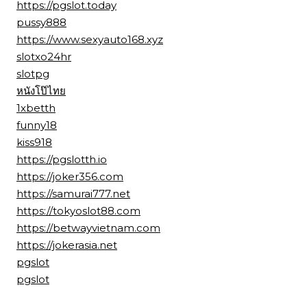
https://pgslot.today
pussy888
https://www.sexyauto168.xyz
slotxo24hr
slotpg
หนังโป๊ไทย
1xbetth
funny18
kiss918
https://pgslotth.io
https://joker356.com
https://samurai777.net
https://tokyoslot88.com
https://betwayvietnam.com
https://jokerasia.net
pgslot
pgslot