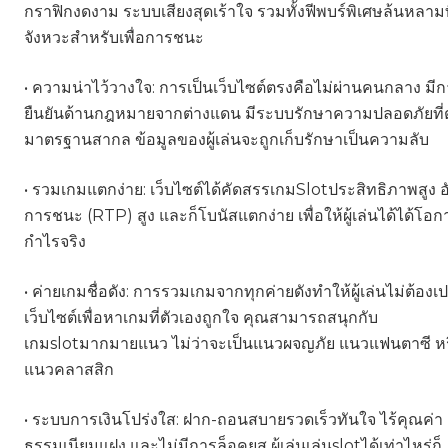
กราฟิกงดงาม ระบบเสียงสุดเร้าใจ รวมทั้งฟีพบร์พิเศษล้นหลามที่
จังหวะสำหรับเพื่อการชนะ
• ความน่าไว้วางใจ: การเป็นเว็บไซต์ตรงคือไม่ผ่านคนกลาง มี
ยืนยันด้านกฎหมายจากต่างแดน มีระบบรักษาความปลอดภัยที
มาตรฐานสากล ข้อมูลของผู้เล่นจะถูกเก็บรักษาเป็นความลับ
• รวมเกมแตกง่าย: เว็บไซต์ได้คัดสรรเกมSlotประสิทธิภาพสูง 
การชนะ (RTP) สูง และก็โบนัสแตกง่าย เพื่อให้ผู้เล่นได้ได้โอก
กำไรจริง
• ค่ายเกมชื่อดัง: การรวมเกมจากทุกค่ายดังทำให้ผู้เล่นไม่ต้องเป
เว็บไซต์เพื่อหาเกมที่ตัวเองถูกใจ คุณสามารถสนุกกับ
เกมslotมากมายแนว ไม่ว่าจะเป็นแนวผจญภัย แนวแฟนตาซี ห
แนวคลาสสิก
• ระบบการเงินโปร่งใส: ฝาก-ถอนสบายรวดเร็วทันใจ ไร้คุณค่า
ธรรมเนียมแฝง และไม่มีการล็อคยูส ผู้เล่นเล่นslotได้เท่าไหร่ก็