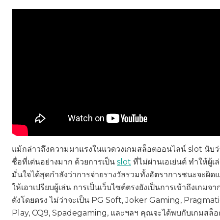
แม้กล่าวถึงความมาแรงในแวดวงเกมสล็อตออนไลน์ slot นับว่
ชื่อที่เด่นอย่างมาก ด้วยการเป็น
slot
ที่ไม่ผ่านเอเย่นต์ ทำให้ผู้เล
มั่นใจได้สุดกำลังว่าการจ่ายรางวัลรวมทั้งอัตราการชนะจะผิดแ
ให้เอาเปรียบผู้เล่น การเป็นเว็บไซต์ตรงยังเป็นการเข้าถึงเกมจา
ดังโดยตรง ไม่ว่าจะเป็น PG Soft, Joker Gaming, Pragmat
Play, CQ9, Spadegaming, และฯลฯ คุณจะได้พบกับเกมสล็อตท