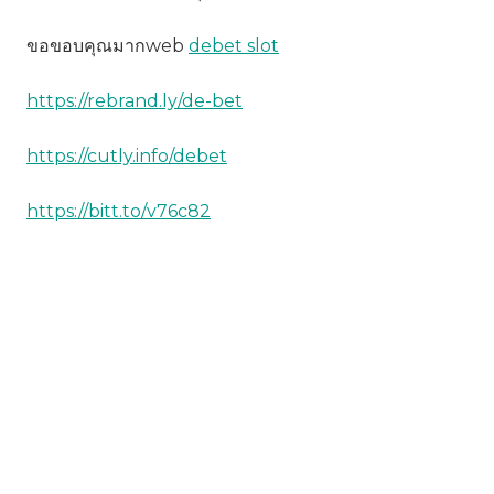
ขอขอบคุณมากweb
debet slot
https://rebrand.ly/de-bet
https://cutly.info/debet
https://bitt.to/v76c82