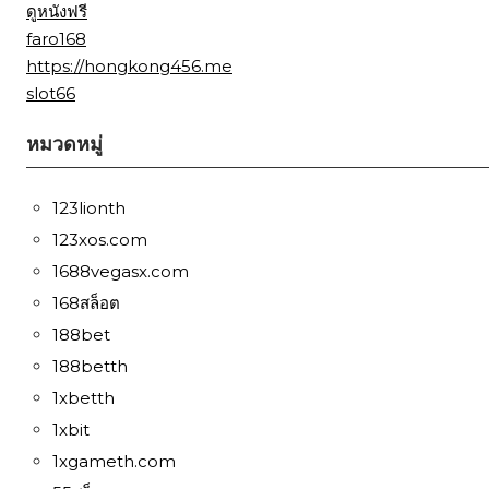
ดูหนังฟรี
faro168
https://hongkong456.me
slot66
หมวดหมู่
123lionth
123xos.com
1688vegasx.com
168สล็อต
188bet
188betth
1xbetth
1xbit
1xgameth.com