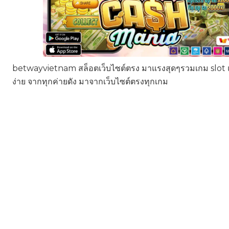
betwayvietnam สล็อตเว็บไซต์ตรง มาแรงสุดๆรวมเกม slot
ง่าย จากทุกค่ายดัง มาจากเว็บไซต์ตรงทุกเกม