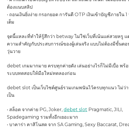
ต้องแนบสลิป
• ถอนเงินยิ่งง่าย กรอกยอด การันตี OTP เงินเข้าบัญชีภายใน 1
เต็ม
จุดนี้แหละที่ทำให้รู้สึกว่า betway ไม่ใช่เว็บที่เน้นแค่สวยหรู แต
ความสำคัญกับประสบการณ์ของผู้เล่นจริง แบบไม่ต้องมีขั้นตอ
วุ่นวาย
debet เกมมากมาย ครบทุกค่ายดัง เล่นอย่างไรก็ไม่มีเบื่อ พร้
ระบบทดสอบให้มือใหม่ทดลองก่อน
debet slot เป็นเว็บไซต์ศูนย์รวมเกมพนันไว้ครบทุกแนว ไม่ว่
เป็น
• สล็อต จากค่าย PG, Joker,
debet slot
Pragmatic, JILI,
Spadegaming รวมทั้งอีกเยอะมาก
• บาคาร่า คาสิโนสด จาก SA Gaming, Sexy Baccarat, Dr