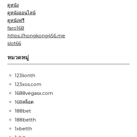
ดูหนัง
ดูหนังออนไลน์
ดูหนังฟรี
faro168
https://hongkong456.me
slot66
หมวดหมู่
123lionth
123xos.com
1688vegasx.com
168สล็อต
188bet
188betth
1xbetth