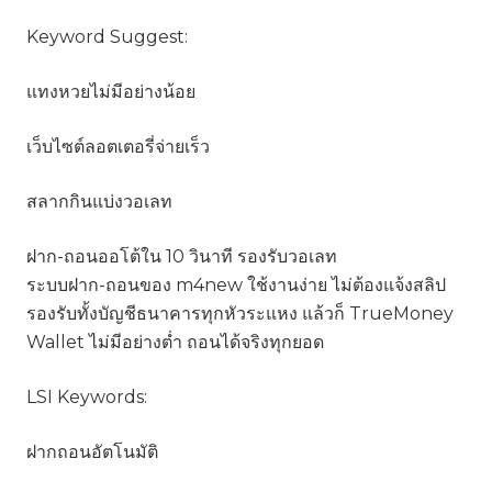
Keyword Suggest:
แทงหวยไม่มีอย่างน้อย
เว็บไซต์ลอตเตอรี่จ่ายเร็ว
สลากกินแบ่งวอเลท
ฝาก-ถอนออโต้ใน 10 วินาที รองรับวอเลท
ระบบฝาก-ถอนของ m4new ใช้งานง่าย ไม่ต้องแจ้งสลิป
รองรับทั้งบัญชีธนาคารทุกหัวระแหง แล้วก็ TrueMoney
Wallet ไม่มีอย่างต่ำ ถอนได้จริงทุกยอด
LSI Keywords:
ฝากถอนอัตโนมัติ