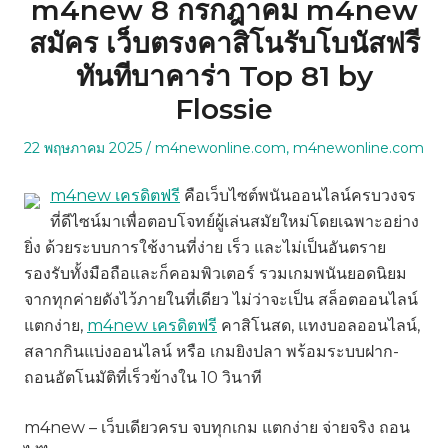
m4new 8 กรกฎาคม m4new
สมัคร เว็บตรงคาสิโนรับโบนัสฟรี
ทันทีบาคาร่า Top 81 by
Flossie
Posted
Posted
22 พฤษภาคม 2025
m4newonline.com
,
m4newonline.com
on
in
m4new เครดิตฟรี
คือเว็บไซต์พนันออนไลน์ครบวงจร
ที่ดีไซน์มาเพื่อตอบโจทย์ผู้เล่นสมัยใหม่โดยเฉพาะอย่าง
ยิ่ง ด้วยระบบการใช้งานที่ง่าย เร็ว และไม่เป็นอันตราย
รองรับทั้งมือถือและก็คอมพิวเตอร์ รวมเกมพนันยอดนิยม
จากทุกค่ายดังไว้ภายในที่เดียว ไม่ว่าจะเป็น สล็อตออนไลน์
แตกง่าย,
m4new เครดิตฟรี
คาสิโนสด, แทงบอลออนไลน์,
สลากกินแบ่งออนไลน์ หรือ เกมยิงปลา พร้อมระบบฝาก-
ถอนอัตโนมัติที่เร็วข้างใน 10 วินาที
m4new – เว็บเดียวครบ จบทุกเกม แตกง่าย จ่ายจริง ถอน