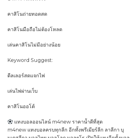
คาสิโนถ่ายทอดสด
คาสิโนมือถือไม่ต้องโหลด
เล่นคาสิโนไม่มีอย่างน้อย
Keyword Suggest:
ดีลเลอร์สดแจกไพ่
เล่นไพ่ผ่านเว็บ
คาสิโนออโต้
แทงบอลออนไลน์ m4new ราคาน้ำดีที่สุด
m4new แทงบอลครบทุกลีก อีกทั้งพรีเมียร์ลีก ลาลีกา บุ
นเดสลีกา บอลไทย บอลโลก บอลยูโร เปิดให้แทงอีกทั้งบอล