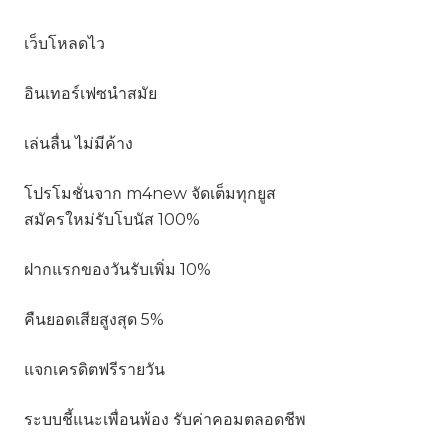
เว็บโหลดไว
อินเทอร์เฟซนำสมัย
เล่นลื่น ไม่มีค้าง
โปรโมชั่นจาก m4new จัดเต็มทุกยูส
สมัครใหม่รับโบนัส 100%
ฝากแรกของวันรับเพิ่ม 10%
คืนยอดเสียสูงสุด 5%
แจกเครดิตฟรีรายวัน
ระบบชี้แนะเพื่อนพ้อง รับค่าคอมตลอดชีพ