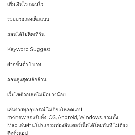
เพิ่มเงินไว ถอนไว
ระบบวอเลทเต็มแบบ
ถอนได้ไม่ติดเทิร์น
Keyword Suggest:
ฝากขั้นต่ำ 1 บาท
ถอนสูงสุดหลักล้าน
เว็บไซต์วอเลทไม่มีอย่างน้อย
เล่นง่ายทุกอุปกรณ์ ไม่ต้องโหลดแอป
m4new รองรับทั้ง iOS, Android, Windows, รวมทั้ง
Mac เล่นผ่านโปรแกรมท่องอินเตอร์เน็ตได้โดยทันที ไม่ต้อง
ติดตั้งแอป