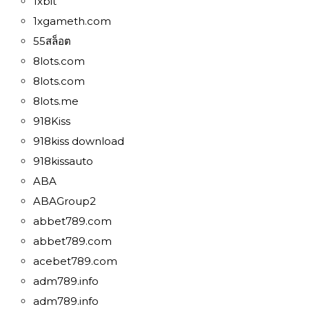
1xbit
1xgameth.com
55สล็อต
8lots.com
8lots.com
8lots.me
918Kiss
918kiss download
918kissauto
ABA
ABAGroup2
abbet789.com
abbet789.com
acebet789.com
adm789.info
adm789.info