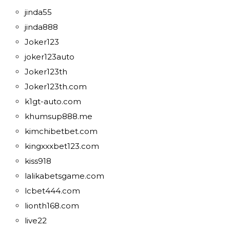
jinda55
jinda888
Joker123
joker123auto
Joker123th
Joker123th.com
k1gt-auto.com
khumsup888.me
kimchibetbet.com
kingxxxbet123.com
kiss918
lalikabetsgame.com
lcbet444.com
lionth168.com
live22