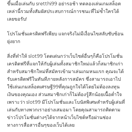
ขึ้นเมื่อเล่นกับ sretthi99 อย่ารอช้า ทดลองเล่นเกมสล็อต
เหล่านี้รวมทั้งสัมผัสประสบการณ์การชนะที่ไม่ซ้ำใครได้
เลยขอรับ!
โปรโมชั่นเครดิตฟรีเพียบ แจกจริงไม่มีเงื่อนไขสลับซับซ้อน
ยุ่งยาก
สิ่งที่ทำให้ slot99 โดดเด่นกว่าเว็บไซต์อื่นๆก็คือโปรโมชั่น
เครดิตฟรีที่แจกให้กับผู้เล่นทั้งสมาชิกใหม่แล้วก็สมาชิกเก่า
สำหรับสมาชิกใหม่ที่สมัครเข้ามาเล่นเกมหนแรก คุณจะได้
รับเครดิตฟรีในทันทีภายหลังการสมัคร ซึ่งสามารถเอาไป
ใช้เล่นเกมสล็อตเศรษฐี99ที่คุณถูกใจได้โดยไม่ต้องลงทุน
เงินของคุณเอง ส่วนสมาชิกเก่าก็ไม่ต้องรู้สึกน้อยเนื้อต่ำใจ
เพราะว่า slot99 มีโปรโมชั่นและโบนัสพิเศษสำหรับผู้เล่นที่
เล่นกับทางพวกเราอย่างเสมอมา โดยคุณสามารถติดตาม
ข่าวโปรโมชั่นต่างๆได้จากหน้าเว็บไซต์หรือผ่านช่อง
ทางการสื่อสารอื่นๆของเว็บได้เลย