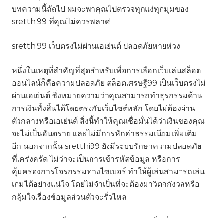
บทความนี้ถัดไป ผมจะพาคุณไปตรวจทุกแง่ทุกมุมของ
sretthi99 ที่คุณไม่ควรพลาด!
sretthi99 เว็บตรงไม่ผ่านเอเย่นต์ ปลอดภัยหายห่วง
หนึ่งในเหตุที่สำคัญที่สุดสำหรับเพื่อการเลือกเว็บเล่นสล็อต
ออนไลน์ก็คือความปลอดภัย สล็อตเศรษฐี99 เป็นเว็บตรงไม่
ผ่านเอเย่นต์ ซึ่งหมายความว่าคุณสามารถทำธุรกรรมด้าน
การเงินทั้งสิ้นได้โดยตรงกับเว็บไซต์หลัก โดยไม่ต้องผ่าน
ตัวกลางหรือเอเย่นต์ สิ่งนี้ทำให้คุณเชื่อมั่นได้ว่าเงินของคุณ
จะไม่เป็นอันตราย และไม่มีการหักค่าธรรมเนียมเพิ่มเติม
อีก นอกจากนั้น sretthi99 ยังมีระบบรักษาความปลอดภัย
ที่เคร่งครัด ไม่ว่าจะเป็นการเข้ารหัสข้อมูล หรือการ
คุ้มครองการโจรกรรมทางไซเบอร์ ทำให้ผู้เล่นสามารถเล่น
เกมได้อย่างแน่ใจ โดยไม่จำเป็นที่จะต้องมาวิตกกังวลหรือ
กลุ้มใจเรื่องข้อมูลส่วนตัวจะรั่วไหล