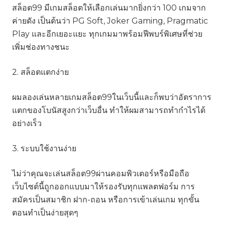
สล็อต99 มีเกมสล็อตให้เลือกเล่นมากยิ่งกว่า 100 เกมจาก
ค่ายดัง เป็นต้นว่า PG Soft, Joker Gaming, Pragmatic
Play และอีกเยอะแยะ ทุกเกมมาพร้อมฟีพบร์พิเศษที่ช่วย
เพิ่มช่องทางชนะ
2. สล็อตแตกง่าย
ผมลองเล่นหลายเกมสล็อต99ในเว็บนี้และก็พบว่าอัตราการ
แตกของโบนัสสูงกว่าเว็บอื่น ทำให้ผมสามารถทำกำไรได้
อย่างเร็ว
3. ระบบใช้งานง่าย
ไม่ว่าคุณจะเล่นสล็อต99ผ่านคอมพิวเตอร์หรือมือถือ
เว็บไซต์นี้ถูกออกแบบมาให้รองรับทุกแพลตฟอร์ม การ
สมัครเป็นสมาชิก ฝาก-ถอน หรือการเข้าเล่นเกม ทุกขั้น
ตอนทำเป็นง่ายสุดๆ