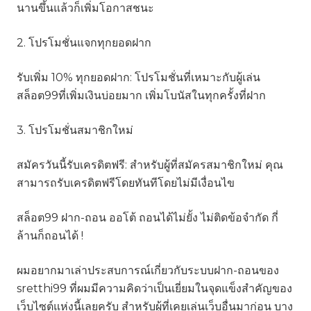
นานขึ้นแล้วก็เพิ่มโอกาสชนะ
2. โปรโมชั่นแจกทุกยอดฝาก
รับเพิ่ม 10% ทุกยอดฝาก: โปรโมชั่นที่เหมาะกับผู้เล่น
สล็อต99ที่เพิ่มเงินบ่อยมาก เพิ่มโบนัสในทุกครั้งที่ฝาก
3. โปรโมชั่นสมาชิกใหม่
สมัครวันนี้รับเครดิตฟรี: สำหรับผู้ที่สมัครสมาชิกใหม่ คุณ
สามารถรับเครดิตฟรีโดยทันทีโดยไม่มีเงื่อนไข
สล็อต99 ฝาก-ถอน ออโต้ ถอนได้ไม่ยั้ง ไม่ติดข้อจำกัด กี่
ล้านก็ถอนได้ !
ผมอยากมาเล่าประสบการณ์เกี่ยวกับระบบฝาก-ถอนของ
sretthi99 ที่ผมมีความคิดว่าเป็นเยี่ยมในจุดแข็งสำคัญของ
เว็บไซต์แห่งนี้เลยครับ สำหรับผู้ที่เคยเล่นเว็บอื่นมาก่อน บาง