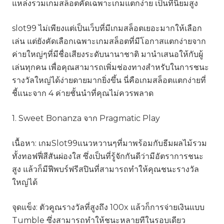
แหล่งรวมเกมสล็อตคัดเฉพาะเกมแตกง่าย เป็นที่นิยมสูง
slot99 ไม่เพียงแต่เป็นเว็บที่มีเกมสล็อตเยอะมากให้เลือก
เล่น แต่ยังคัดเลือกเฉพาะเกมสล็อตที่มีโอกาสแตกง่ายจาก
ค่ายใหญ่ๆที่มีชื่อเสียงระดับนานาชาติ มานำเสนอให้กับผู้
เล่นทุกคน เพื่อคุณสามารถเพิ่มช่องทางสำหรับในการชนะ
รางวัลใหญ่ได้ง่ายดายมากยิ่งขึ้น นี่คือเกมสล็อตแตกง่ายที่
ชี้แนะจาก 4 ค่ายชั้นนำที่คุณไม่ควรพลาด
1. Sweet Bonanza จาก Pragmatic Play
เนื้อหา: เกมSlot99แนวหวานๆที่มาพร้อมกับธีมผลไม้รวม
ทั้งทอฟฟี่สีสันผ่องใส ซึ่งเป็นที่รู้จักกันดีว่ามีอัตราการชนะ
สูง แล้วก็มีฟีพบร์ฟรีสปินที่สามารถทำให้คุณชนะรางวัล
ใหญ่ได้
จุดแข็ง: ตัวคูณรางวัลที่สูงถึง 100x แล้วก็การจ่ายเงินแบบ
Tumble ซึ่งสามารถทำให้ชนะหลายทีในรอบเดียว