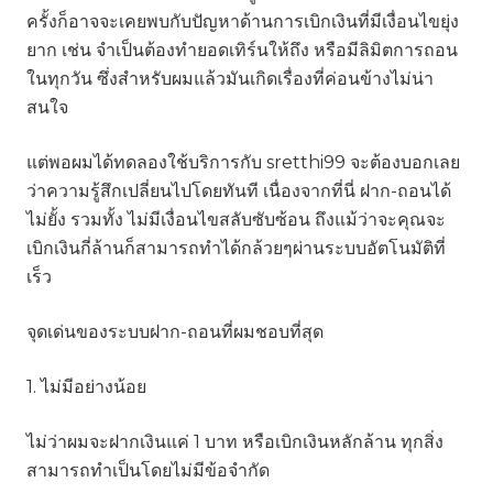
ครั้งก็อาจจะเคยพบกับปัญหาด้านการเบิกเงินที่มีเงื่อนไขยุ่ง
ยาก เช่น จำเป็นต้องทำยอดเทิร์นให้ถึง หรือมีลิมิตการถอน
ในทุกวัน ซึ่งสำหรับผมแล้วมันเกิดเรื่องที่ค่อนข้างไม่น่า
สนใจ
แต่พอผมได้ทดลองใช้บริการกับ sretthi99 จะต้องบอกเลย
ว่าความรู้สึกเปลี่ยนไปโดยทันที เนื่องจากที่นี่ ฝาก-ถอนได้
ไม่ยั้ง รวมทั้ง ไม่มีเงื่อนไขสลับซับซ้อน ถึงแม้ว่าจะคุณจะ
เบิกเงินกี่ล้านก็สามารถทำได้กล้วยๆผ่านระบบอัตโนมัติที่
เร็ว
จุดเด่นของระบบฝาก-ถอนที่ผมชอบที่สุด
1. ไม่มีอย่างน้อย
ไม่ว่าผมจะฝากเงินแค่ 1 บาท หรือเบิกเงินหลักล้าน ทุกสิ่ง
สามารถทำเป็นโดยไม่มีข้อจำกัด