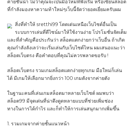
ค่ายชั้นนำ ไม่ว่าคุณจะเป็นมือใหม่ที่พึ่งเริ่ม หรือเซียนสล็อต
ที่กำลังมองหาความท้าใหม่ๆเว็บนี้จัดว่ายอดเยี่ยมครับผม
สิ่งที่ทำให้ sretthi99 โดดเด่นเหนือเว็บไซต์อื่นเป็น
ระบบการเล่นที่ดีไซน์มาให้ใช้งานง่าย โปรโมชั่นจัดเต็ม
และที่สำคัญคือประกันว่า สล็อตแตกง่ายกว่าเว็บอื่น ถ้าเกิด
คุณกำลังลังเลว่าจะเริ่มเล่นกับเว็บไซต์ไหน ผมเสนอแนะว่า
สล็อตเว็บตรง คือคำตอบที่คุณไม่ควรพลาดขอรับ !
สล็อตเว็บตรง รวมเกมสล็อตแตกง่ายทุกเกม มือใหม่ก็เล่น
ได้ มีเกมให้เลือกมากยิ่งกว่า 100 เกมดังจากค่ายดัง
ในฐานะคนที่เล่นเกมสล็อตมาหลายเว็บไซต์ ผมพบว่า
สล็อต99 มีจุดเด่นที่น่าดึงดูดหลายแบบที่ช่วยเพิ่มช่อง
ทางในการได้กำไร และก็ทำให้การเล่นสนุกมากเพิ่มขึ้น
1. รวมเกมจากค่ายชั้นแนวหน้า