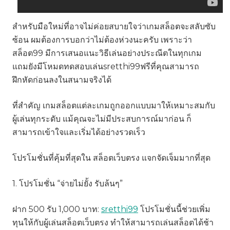
สำหรับมือใหม่ที่อาจไม่ค่อยสบายใจว่าเกมสล็อตจะสลับซับ
ซ้อน ผมต้องการบอกว่าไม่ต้องห่วงนะครับ เพราะว่า
สล็อต99 มีการเสนอแนะวิธีเล่นอย่างประณีตในทุกเกม
แถมยังมีโหมดทดสอบเล่นsretthi99ฟรีที่คุณสามารถ
ฝึกหัดก่อนลงในสนามจริงได้
ที่สำคัญ เกมสล็อตแต่ละเกมถูกออกแบบมาให้เหมาะสมกับ
ผู้เล่นทุกระดับ แม้คุณจะไม่มีประสบการณ์มาก่อน ก็
สามารถเข้าใจและเริ่มได้อย่างรวดเร็ว
โปรโมชั่นที่คุ้มที่สุดใน สล็อตเว็บตรง แจกจัดเจ็มมากที่สุด
1. โปรโมชั่น “จ่ายไม่ยั้ง รับล้นๆ”
ฝาก 500 รับ 1,000 บาท:
sretthi99
โปรโมชั่นนี้ช่วยเพิ่ม
ทุนให้กับผู้เล่นสล็อตเว็บตรง ทำให้สามารถเล่นสล็อตได้ช้า