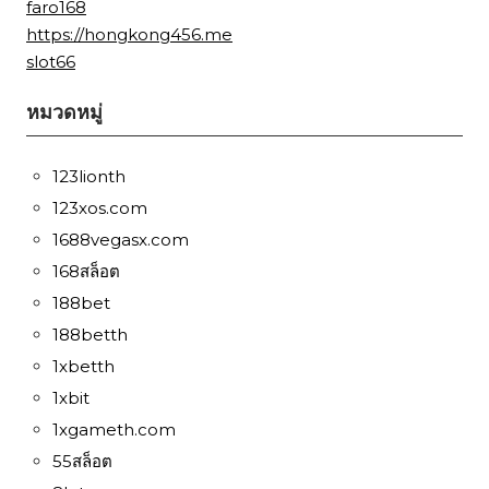
faro168
https://hongkong456.me
slot66
หมวดหมู่
123lionth
123xos.com
1688vegasx.com
168สล็อต
188bet
188betth
1xbetth
1xbit
1xgameth.com
55สล็อต