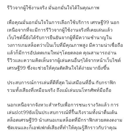
รีวิวจากผู้ใช้งานจริง มั่นอกมั่นใจได้ในคุณภาพ
เพื่อคุณมั่นอกมั่นใจในการเลือกใช้บริการ เศรษฐี99 นอก
เหนือจากที่จะมีการรีวิวจากผู้ใช้งานจริงที่เคยเล่นแล้ว
เว็บไซต์นี้ยังได้รับการยืนยันจากผู้ที่มีความชำนาญใน
วงการเกมสล็อตว่าเป็นเว็บที่มีคุณภาพสูง มีความน่าเชื่อถือ
แล้วก็มีการอัปเดตเกมใหม่ๆโดยตลอด คุณสามารถอ่าน
รีวิวและความคิดเห็นจากผู้เล่นคนอื่นๆได้จากหน้าเว็บไซต์
เศรษฐี99 ซึ่งจะช่วยให้คุณตัดสินใจได้ง่ายมากยิ่งขึ้น
ประสบการณ์การเล่นที่ดีที่สุด ไม่เสมือนที่อื่น กับกราฟิก
รวมทั้งเสียงที่เหมือนจริง ถึงแม้เล่นบนโทรศัพท์มือถือ
นอกเหนือจากจังหวะสำหรับเพื่อการชนะรางวัลแล้ว การ
เล่นslot99ยังเป็นประสบการณ์ที่รื้นเริงรวมทั้งน่าตื่นเต้น
สล็อตเศรษฐี99 นำเสนอเกมสล็อตที่มีกราฟิกสวยสดงดงาม
ชัดเจนและก็เอฟเฟกต์เสียงที่ทำให้คุณรู้สึกราวกับว่าคุณ