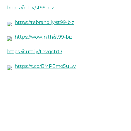
https://bit.ly/st99-biz
https://rebrand.ly/st99-biz
https://wow.in.th/st99-biz
https://cutt.ly/LevqctrO
https://t.co/BMPEmo5uLw