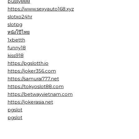
pussy888
https://www.sexyauto168.xyz
slotxo24hr
slotpg
หนังโป๊ไทย
1xbetth
funny18
kiss918
https://pgslotth.io
https://joker356.com
https://samurai777.net
https://tokyoslot88.com
https://betwayvietnam.com
https://jokerasia.net
pgslot
pgslot