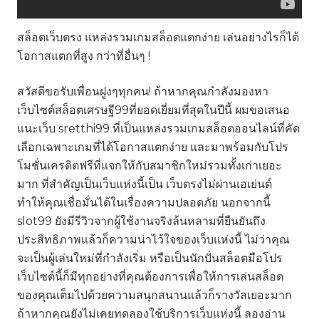
สล็อตเว็บตรง แหล่งรวมเกมสล็อตแตกง่าย เล่นอย่างไรก็ได้
โอกาสแตกที่สูง กว่าที่อื่นๆ !
สวัสดีขอรับเพื่อนฝูงๆทุกคน! ถ้าหากคุณกำลังมองหา
เว็บไซต์สล็อตเศรษฐี99ที่ยอดเยี่ยมที่สุดในปีนี้ ผมขอเสนอ
แนะเว็บ sretthi99 ที่เป็นแหล่งรวมเกมสล็อตออนไลน์ที่คัด
เลือกเฉพาะเกมที่ได้โอกาสแตกง่าย และมาพร้อมกับโปร
โมชั่นเครดิตฟรีที่แจกให้กับสมาชิกใหม่รวมทั้งเก่าเยอะ
มาก ที่สำคัญเป็นเว็บแห่งนี้เป็น เว็บตรงไม่ผ่านเอเย่นต์
ทำให้คุณเชื่อมั่นได้ในเรื่องความปลอดภัย นอกจากนี้
slot99 ยังมีรีวิวจากผู้ใช้งานจริงล้นหลามที่ยืนยันถึง
ประสิทธิภาพแล้วก็ความน่าไว้ใจของเว็บแห่งนี้ ไม่ว่าคุณ
จะเป็นผู้เล่นใหม่ที่กำลังเริ่ม หรือเป็นนักปั่นสล็อตมือโปร
เว็บไซต์นี้ก็มีทุกอย่างที่คุณต้องการเพื่อให้การเล่นสล็อต
ของคุณเต็มไปด้วยความสนุกสนานแล้วก็รางวัลเยอะมาก
ถ้าหากคุณยังไม่เคยทดลองใช้บริการเว็บแห่งนี้ ลองอ่าน