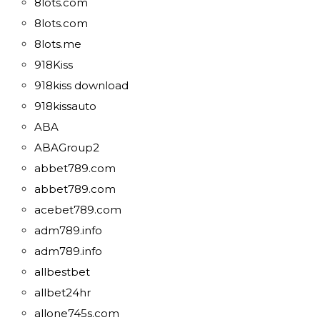
8lots.com
8lots.com
8lots.me
918Kiss
918kiss download
918kissauto
ABA
ABAGroup2
abbet789.com
abbet789.com
acebet789.com
adm789.info
adm789.info
allbestbet
allbet24hr
allone745s.com