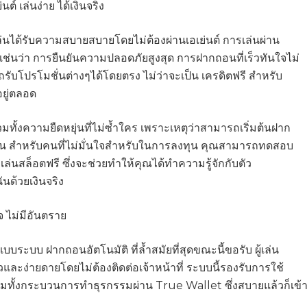
์ เล่นง่าย ได้เงินจริง
ผู้เล่นได้รับความสบายสบายโดยไม่ต้องผ่านเอเย่นต์ การเล่นผ่าน
 ดังเช่นว่า การยืนยันความปลอดภัยสูงสุด การฝากถอนที่เร็วทันใจไม่
บโปรโมชั่นต่างๆได้โดยตรง ไม่ว่าจะเป็น เครดิตฟรี สำหรับ
อยู่ตลอด
ทั้งความยืดหยุ่นที่ไม่ซ้ำใคร เพราะเหตุว่าสามารถเริ่มต้นฝาก
ค่นั้น สำหรับคนที่ไม่มั่นใจสำหรับในการลงทุน คุณสามารถทดสอบ
่นสล็อตฟรี ซึ่งจะช่วยทำให้คุณได้ทำความรู้จักกับตัว
ด้วยเงินจริง
จ ไม่มีอันตราย
ระบบ ฝากถอนอัตโนมัติ ที่ล้ำสมัยที่สุดขณะนี้ขอรับ ผู้เล่น
ละง่ายดายโดยไม่ต้องติดต่อเจ้าหน้าที่ ระบบนี้รองรับการใช้
ทั้งกระบวนการทำธุรกรรมผ่าน True Wallet ซึ่งสบายแล้วก็เข้