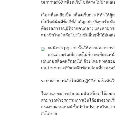
temmax69 สล็อตเว็บไซต์ตรง ไม่ผ่านเอเย่นต
เว็บ สล็อต ถือเป็น สล็อตเว็บตรง ที่ทำให้
เว็บไซต์นั่นมีข้อดีที่สำคัญอย่างยิ่งขอรับ
ต้องรอการอนุมัติจากคนกลาง และสามารถรั
สมาชิกใหม่ หรือโปรโมชันอื่นๆที่มีอัปเดต
ผมคิดว่า pgslot นั้นให้ความสะดวกรวม
ถอนด้วยเงินเพียงแต่ไม่กี่บาทเพียงแ
เล่นเกมสล็อตฟรีก่อนได้ ด้วยโหมด ทดสอบเล
เกมtemmax69และฝึกซ้อมก่อนที่จะลงพนัน
ระบบฝากถอนอัตโนมัติ ปฏิบัติงานเร็วทันใ
ในส่วนของการฝากถอนนั้น สล็อต ได้ออกแบบ
สามารถทำธุรกรรมการเงินได้อย่างรวดเร็วแ
แรงงานผ่านแบงค์ชั้นนำในประเทศไทย รวม
ถึงได้ง่าย