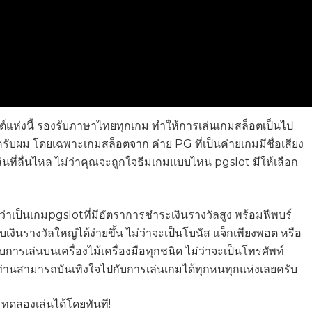
ไซต์แห่งนี้ รองรับภาษาไทยทุกเกม ทำให้การเล่นเกมสล็อตเป็นไป
ครับผม โดยเฉพาะเกมสล็อตจาก ค่าย PG ที่เป็นค่ายเกมมีชื่อเสียง
่นที่ลื่นไหล ไม่ว่าคุณจะถูกใจธีมเกมแบบไหน pgslot มีให้เลือก
บว่าเป็นเกมpgslotที่มีอัตราการชำระเงินรางวัลสูง พร้อมฟีพบร์
ับเงินรางวัลใหญ่ได้ง่ายขึ้น ไม่ว่าจะเป็นโบนัส แจ็กเพียงพอต หรือ
การเล่นบนเครื่องไม้เครื่องมือทุกชนิด ไม่ว่าจะเป็นโทรศัพท์
ห้ท่านสามารถบันเทิงใจไปกับการเล่นเกมได้ทุกหนทุกแห่งเลยครับ
ี ทดลองเล่นได้โดยทันที!