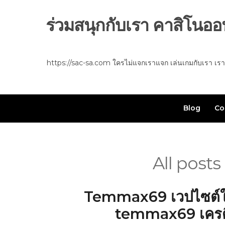
Skip
to
ร่วมสนุกกับเรา คาสิโนออน
content
https://sac-sa.com ใครไม่แจกเราแจก เล่นเกมกับเรา เราแจ
Blog
Co
All post
Temmax69 เวปไซต์ใหญ
temmax69 เครด