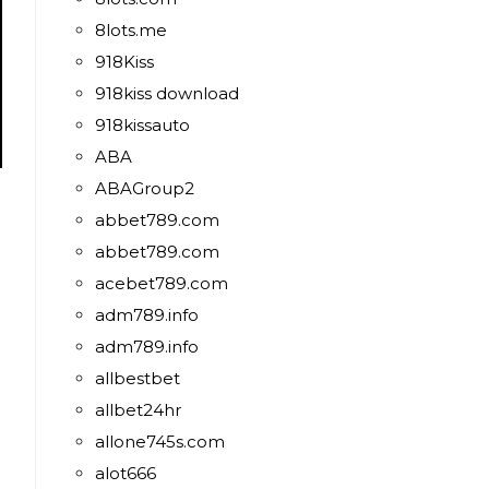
8lots.me
918Kiss
918kiss download
918kissauto
ABA
ABAGroup2
abbet789.com
abbet789.com
acebet789.com
adm789.info
adm789.info
allbestbet
allbet24hr
allone745s.com
alot666