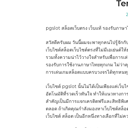
Te
P
pgslot สล็อตเว็บตรง เว็บแท้ รองรับภาษา
สวัสดีครับผม วันนี้ผมจะพาทุกคนไปรู้จักก
เว็บไซต์สล็อตเว็บไซต์ตรงที่ไม่มีเอเย่น
รวมทั้งความน่าไว้วางใจสำหรับเพื่อการเล่นเ
รองรับการใช้งานภาษาไทยทุกเกม ไม่ว่าคุ
การเล่นเกมสล็อตแบบครบวงจรได้ทุกหนทุ
เว็บไซต์ pgslot นั้นไม่ได้เป็นเพียงแค่เ
อัตโนมัติที่รวดเร็วทันใจ ทำให้แนวทางการ
สำคัญเป็นมีการแจกเครดิตฟรีและสิทธิพิเศ
ตลอด ถ้าเกิดคุณกำลังมองหาเว็บไซต์สล
เว็บไซต์ สล็อต เป็นอีกหนึ่งทางเลือกที่ไม