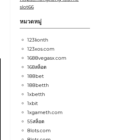
slot66
หมวดหมู่
123lionth
123xos.com
1688vegasx.com
168สล็อต
188bet
188betth
1xbetth
1xbit
1xgameth.com
55สล็อต
8lots.com
8lots.com