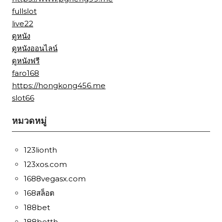
fullslot
live22
ดูหนัง
ดูหนังออนไลน์
ดูหนังฟรี
faro168
https://hongkong456.me
slot66
หมวดหมู่
123lionth
123xos.com
1688vegasx.com
168สล็อต
188bet
188betth