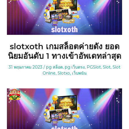
slotxoth เกมสล็อตค่ายดัง ยอด
นิยมอันดับ 1 ทางเข้าอัพเดทล่าสุด
Posted
Posted
31 พฤษภาคม 2023
pg สล็อต
,
pg เว็บตรง
,
PGSlot
,
Slot
,
Slot
on
in
Online
,
Slotxo
,
เว็บพนัน