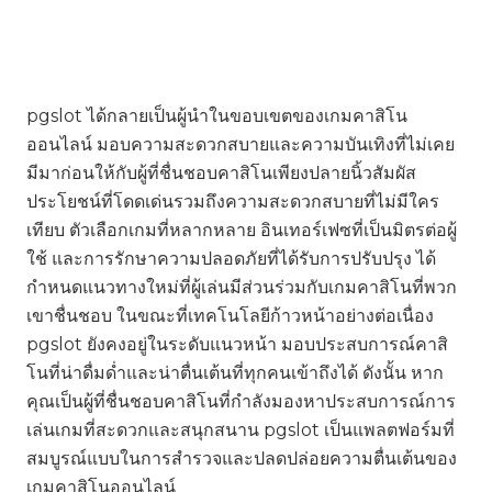
pgslot ได้กลายเป็นผู้นำในขอบเขตของเกมคาสิโน
ออนไลน์ มอบความสะดวกสบายและความบันเทิงที่ไม่เคย
มีมาก่อนให้กับผู้ที่ชื่นชอบคาสิโนเพียงปลายนิ้วสัมผัส
ประโยชน์ที่โดดเด่นรวมถึงความสะดวกสบายที่ไม่มีใคร
เทียบ ตัวเลือกเกมที่หลากหลาย อินเทอร์เฟซที่เป็นมิตรต่อผู้
ใช้ และการรักษาความปลอดภัยที่ได้รับการปรับปรุง ได้
กำหนดแนวทางใหม่ที่ผู้เล่นมีส่วนร่วมกับเกมคาสิโนที่พวก
เขาชื่นชอบ ในขณะที่เทคโนโลยีก้าวหน้าอย่างต่อเนื่อง
pgslot ยังคงอยู่ในระดับแนวหน้า มอบประสบการณ์คาสิ
โนที่น่าดื่มด่ำและน่าตื่นเต้นที่ทุกคนเข้าถึงได้ ดังนั้น หาก
คุณเป็นผู้ที่ชื่นชอบคาสิโนที่กำลังมองหาประสบการณ์การ
เล่นเกมที่สะดวกและสนุกสนาน pgslot เป็นแพลตฟอร์มที่
สมบูรณ์แบบในการสำรวจและปลดปล่อยความตื่นเต้นของ
เกมคาสิโนออนไลน์