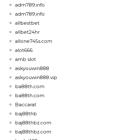
adm789.info
adm789.info
allbestbet
allbet24hr
allone745s.com
alot666
amb slot
askyouwin888
askyouwin888 vip
ba88th.com
ba88th.com
Baccarat
baj88thb
baj88thbz.com
baj88thbz.com