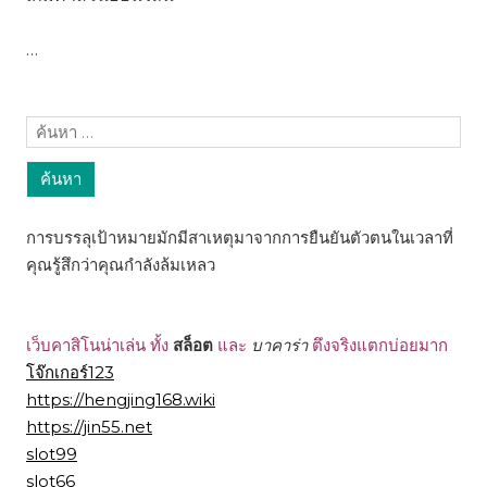
…
ค้นหา
สำหรับ:
การบรรลุเป้าหมายมักมีสาเหตุมาจากการยืนยันตัวตนในเวลาที่
คุณรู้สึกว่าคุณกำลังล้มเหลว
เว็บคาสิโนน่าเล่น ทั้ง
สล็อต
และ
บาคาร่า
ตึงจริงแตกบ่อยมาก
โจ๊กเกอร์123
https://hengjing168.wiki
https://jin55.net
slot99
slot66