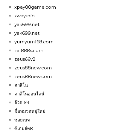
xpay88game.com
xway.info
yak699.net
yak699.net
yumyum168.com
zaf888s.com
zeus66v2
zeus88new.com
zeus88new.com
คาสิโน
คาสิโนออนไลน์
จ๊วด 69
ชื่อหมวดหมู่ใหม่
ซอยเบท
ซีเกมส์68