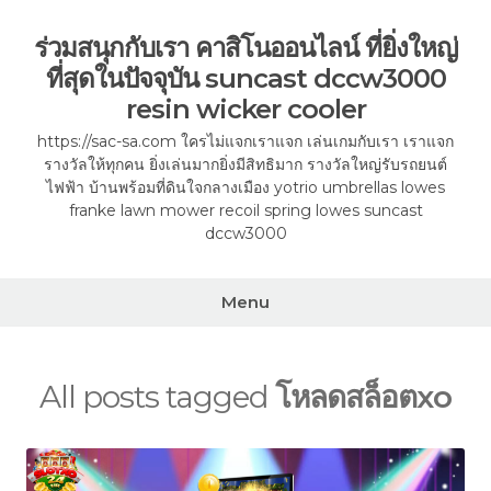
Skip
to
ร่วมสนุกกับเรา คาสิโนออนไลน์ ที่ยิ่งใหญ่
content
ที่สุดในปัจจุบัน suncast dccw3000
resin wicker cooler
https://sac-sa.com ใครไม่แจกเราแจก เล่นเกมกับเรา เราแจก
รางวัลให้ทุกคน ยิ่งเล่นมากยิ่งมีสิทธิมาก รางวัลใหญ่รับรถยนต์
ไฟฟ้า บ้านพร้อมที่ดินใจกลางเมือง yotrio umbrellas lowes
franke lawn mower recoil spring lowes suncast
dccw3000
Menu
All posts tagged
โหลดสล็อตxo