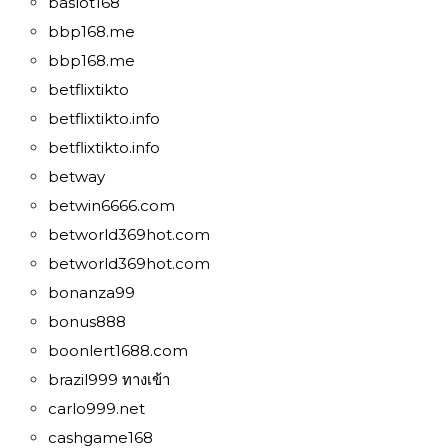
baslot168
bbp168.me
bbp168.me
betflixtikto
betflixtikto.info
betflixtikto.info
betway
betwin6666.com
betworld369hot.com
betworld369hot.com
bonanza99
bonus888
boonlert1688.com
brazil999 ทางเข้า
carlo999.net
cashgame168