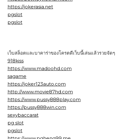
https://jokerasia.net
pgslot
pgslot
เว็บสล็อตและบาคาร่าของโครตดีเว็บนี้เล่นแล้วรวยจัดๆ
918kiss
https://www.madoohd.com
sagame
https://joker123auto.com
http://www.movie87hd.com
https://www.pussy888play.com
https://pussy888win.com
sexybaccarat
pg slot
pgslot
https://www.pgheng99.me