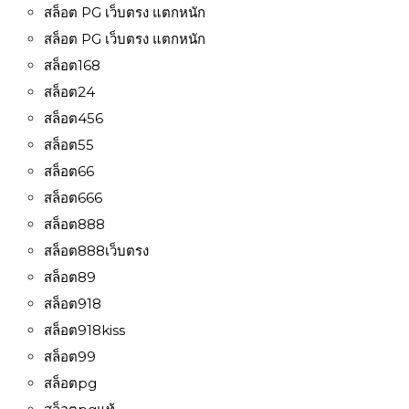
สล็อต PG เว็บตรง แตกหนัก
สล็อต PG เว็บตรง แตกหนัก
สล็อต168
สล็อต24
สล็อต456
สล็อต55
สล็อต66
สล็อต666
สล็อต888
สล็อต888เว็บตรง
สล็อต89
สล็อต918
สล็อต918kiss
สล็อต99
สล็อตpg