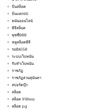
ปั่นสล็อต
ปั่นแตก66
พนันออนไลน์
พีจีสล็อต
พุซซี่888
ฟลูสล็อตพีจี
รอยัล558
ระบบเว็บพนัน
รับทำเว็บพนัน
ราชภัฏ
ราชภัฏสวนสุนันทา
สปอร์ตบุ๊ก
สล็อต
สล็อต 918kiss
สล็อต pg