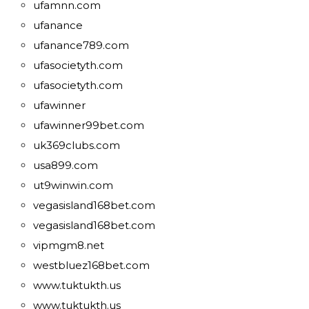
ufamnn.com
ufanance
ufanance789.com
ufasocietyth.com
ufasocietyth.com
ufawinner
ufawinner99bet.com
uk369clubs.com
usa899.com
ut9winwin.com
vegasisland168bet.com
vegasisland168bet.com
vipmgm8.net
westbluez168bet.com
www.tuktukth.us
www.tuktukth.us