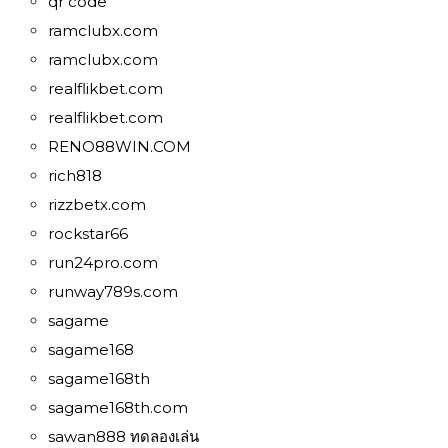
qr code
ramclubx.com
ramclubx.com
realflikbet.com
realflikbet.com
RENO88WIN.COM
rich818
rizzbetx.com
rockstar66
run24pro.com
runway789s.com
sagame
sagame168
sagame168th
sagame168th.com
sawan888 ทดลองเล่น