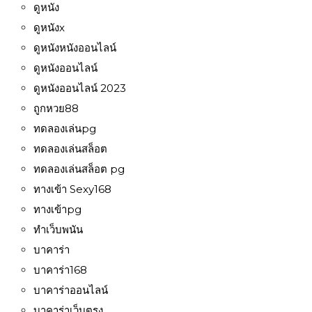
ดูหนัง
ดูหนังx
ดูหนังหนังออนไลน์
ดูหนังออนไลน์
ดูหนังออนไลน์ 2023
ถูกหวย88
ทดลองเล่นpg
ทดลองเล่นสล็อต
ทดลองเล่นสล็อต pg
ทางเข้า Sexy168
ทางเข้าpg
ทำเว็บพนัน
บาคาร่า
บาคาร่า168
บาคาร่าออนไลน์
บาคาร่าเว็บตรง