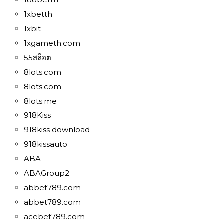
1xbetth
1xbit
1xgameth.com
55สล็อต
8lots.com
8lots.com
8lots.me
918Kiss
918kiss download
918kissauto
ABA
ABAGroup2
abbet789.com
abbet789.com
acebet789.com