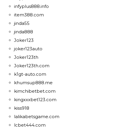
infyplus888.info
item388.com
jinda55
jinda888
Joker123
joker123auto
Joker123th
Joker123th.com
k1gt-auto.com
khumsup888.me
kimchibetbet.com
kingxxxbet123.com
kiss918
lalikabetsgame.com
lcbet444.com