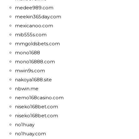
medee989.com
meekin365day.com
mexicanoo.com
mib555s.com
mmgoldsbets.com
mono1688
mono16888.com
mwin9s.com
nakoya1688.site
nbwin.me
nemo168casino.com
niseko168bet.com
niseko168bet.com
no1huay
no1huay.com