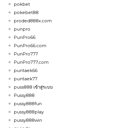
pokbet
pokebet88
proded888x.com
punpro
PunPro66
PunPro66.com
PunPro777
PunPro777.com
puntaek66
puntaek77
puss888 เข้าสู่ระบบ
Pussy888
pussy888fun
pussy888play
pussy888win