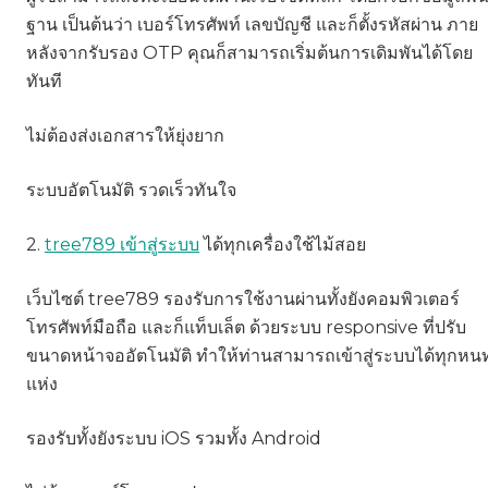
ฐาน เป็นต้นว่า เบอร์โทรศัพท์ เลขบัญชี และก็ตั้งรหัสผ่าน ภาย
หลังจากรับรอง OTP คุณก็สามารถเริ่มต้นการเดิมพันได้โดย
ทันที
ไม่ต้องส่งเอกสารให้ยุ่งยาก
ระบบอัตโนมัติ รวดเร็วทันใจ
2.
tree789 เข้าสู่ระบบ
ได้ทุกเครื่องใช้ไม้สอย
เว็บไซต์ tree789 รองรับการใช้งานผ่านทั้งยังคอมพิวเตอร์
โทรศัพท์มือถือ และก็แท็บเล็ต ด้วยระบบ responsive ที่ปรับ
ขนาดหน้าจออัตโนมัติ ทำให้ท่านสามารถเข้าสู่ระบบได้ทุกหนท
แห่ง
รองรับทั้งยังระบบ iOS รวมทั้ง Android