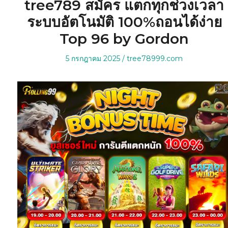
tree789 สมัคร แตกทุกช่วงเวลา
ระบบอัตโนมัติ 100%ถอนได้ง่าย
Top 96 by Gordon
Posted
Posted
5 กรกฎาคม 2025
tree78999.com
on
in