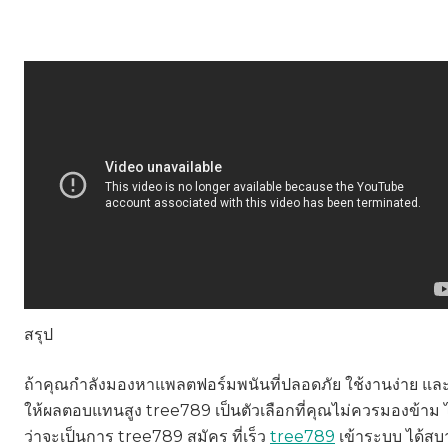
สรุป
ถ้าคุณกำลังมองหาแพลตฟอร์มพนันที่ปลอดภัย ใช้งานง่าย แล
ให้ผลตอบแทนสูง tree789 เป็นตัวเลือกที่คุณไม่ควรมองข้าม ไ
ว่าจะเป็นการ tree789 สมัคร ที่เร็ว
tree789
เข้าระบบ ได้สบ