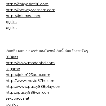
https://tokyoslot88.com
https://betwayvietnam.com
https://jokerasia.net
pgslot
pgslot
เว็บสล็อตและบาคาร่าของโครตดีเว็บนี้เล่นแล้วรวยจัดๆ
918kiss
https://www.madoohd.com
sagame
https://joker123auto.com
http://www.movie87hd.com
https://www.pussy888play.com
https://pussy888win.com
sexybaccarat
pg slot