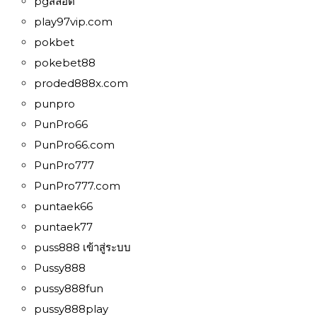
pgสล็อต
play97vip.com
pokbet
pokebet88
proded888x.com
punpro
PunPro66
PunPro66.com
PunPro777
PunPro777.com
puntaek66
puntaek77
puss888 เข้าสู่ระบบ
Pussy888
pussy888fun
pussy888play