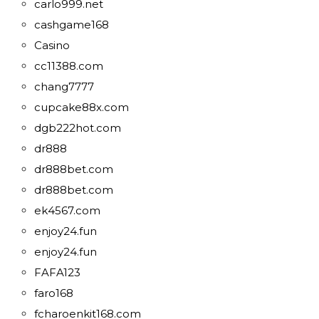
carlo999.net
cashgame168
Casino
cc11388.com
chang7777
cupcake88x.com
dgb222hot.com
dr888
dr888bet.com
dr888bet.com
ek4567.com
enjoy24.fun
enjoy24.fun
FAFA123
faro168
fcharoenkit168.com