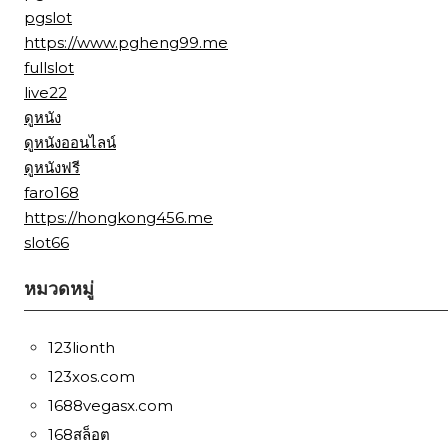
pgslot
https://www.pgheng99.me
fullslot
live22
ดูหนัง
ดูหนังออนไลน์
ดูหนังฟรี
faro168
https://hongkong456.me
slot66
หมวดหมู่
123lionth
123xos.com
1688vegasx.com
168สล็อต