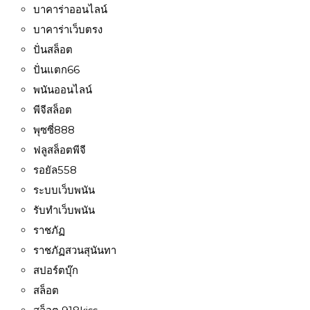
บาคาร่าออนไลน์
บาคาร่าเว็บตรง
ปั่นสล็อต
ปั่นแตก66
พนันออนไลน์
พีจีสล็อต
พุซซี่888
ฟลูสล็อตพีจี
รอยัล558
ระบบเว็บพนัน
รับทำเว็บพนัน
ราชภัฏ
ราชภัฏสวนสุนันทา
สปอร์ตบุ๊ก
สล็อต