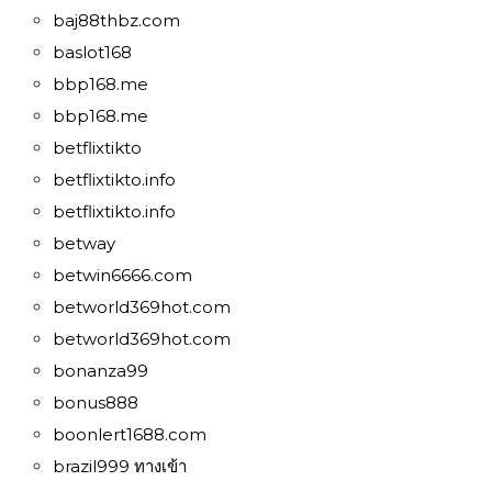
baj88thbz.com
baslot168
bbp168.me
bbp168.me
betflixtikto
betflixtikto.info
betflixtikto.info
betway
betwin6666.com
betworld369hot.com
betworld369hot.com
bonanza99
bonus888
boonlert1688.com
brazil999 ทางเข้า