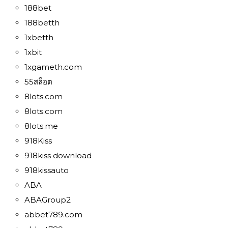
188bet
188betth
1xbetth
1xbit
1xgameth.com
55สล็อต
8lots.com
8lots.com
8lots.me
918Kiss
918kiss download
918kissauto
ABA
ABAGroup2
abbet789.com