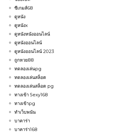
ซีเกมส์68
ดูหนัง
ดูหนังx
ดูหนังหนังออนไลน์
ดูหนังออนไลน์
ดูหนังออนไลน์ 2023
ถูกหวย88
ทดลองเล่นpg
ทดลองเล่นสล็อต
ทดลองเล่นสล็อต pg
ทางเข้า Sexy168
ทางเข้าpg
ทำเว็บพนัน
บาคาร่า
บาคาร่า168