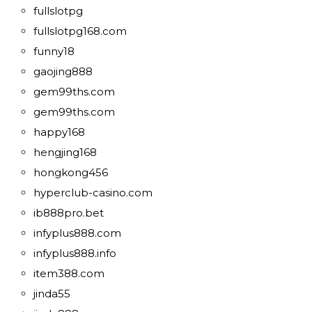
fullslotpg
fullslotpg168.com
funny18
gaojing888
gem99ths.com
gem99ths.com
happy168
hengjing168
hongkong456
hyperclub-casino.com
ib888pro.bet
infyplus888.com
infyplus888.info
item388.com
jinda55