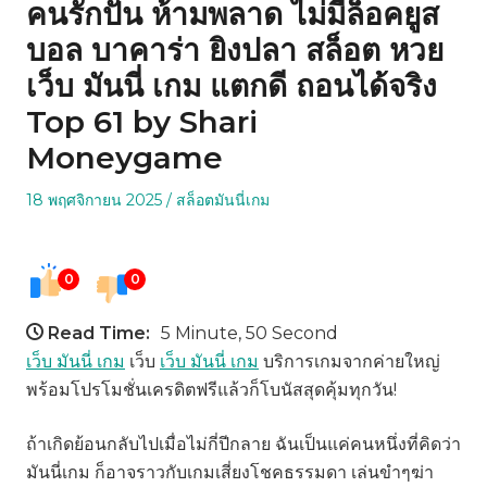
คนรักปั่น ห้ามพลาด ไม่มีล็อคยูส
บอล บาคาร่า ยิงปลา สล็อต หวย
เว็บ มันนี่ เกม แตกดี ถอนได้จริง
Top 61 by Shari
Moneygame
Posted
Posted
18 พฤศจิกายน 2025
สล็อตมันนี่เกม
on
in
0
0
Read Time:
5 Minute, 50 Second
เว็บ มันนี่ เกม
เว็บ
เว็บ มันนี่ เกม
บริการเกมจากค่ายใหญ่
พร้อมโปรโมชั่นเครดิตฟรีแล้วก็โบนัสสุดคุ้มทุกวัน!
ถ้าเกิดย้อนกลับไปเมื่อไม่กี่ปีกลาย ฉันเป็นแค่คนหนึ่งที่คิดว่า
มันนี่เกม ก็อาจราวกับเกมเสี่ยงโชคธรรมดา เล่นขำๆฆ่า