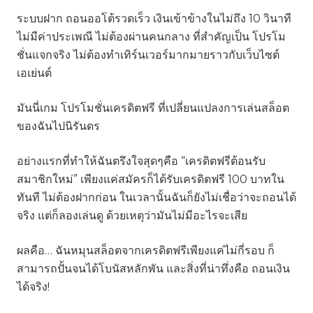
ระบบฝาก ถอนออโต้รวดเร็ว เงินเข้าข้างในไม่ถึง 10 วินาที
ไม่มีค่าประเพณี ไม่ต้องผ่านคนกลาง ที่สำคัญเป็น โปรโม
ชั่นแจกจริง ไม่ต้องทำเทิร์นเวอร์มากมายราวกับเว็บไซต์
เอเย่นต์
มันนี่เกม โปรโมชั่นเครดิตฟรี ที่เปลี่ยนแปลงการเล่นสล็อต
ของฉันไปนิรันดร
อย่างแรกที่ทำให้ฉันตรึงใจสุดๆคือ “เครดิตฟรีต้อนรับ
สมาชิกใหม่” เพียงแค่สมัครก็ได้รับเครดิตฟรี 100 บาทใน
ทันที ไม่ต้องฝากก่อน ในเวลานั้นฉันก็ยังไม่เชื่อว่าจะถอนได้
จริง แต่ก็ลองเล่นดู ด้วยเหตุว่ามันไม่มีอะไรจะเสีย
ผลคือ… ฉันหมุนสล็อตจากเครดิตฟรีเพียงแค่ไม่กี่รอบ ก็
สามารถปั้นจนได้โบนัสหลักพัน และสิ่งที่น่าทึ่งคือ ถอนเงิน
ได้จริง!