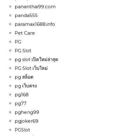
pananthai99.com
panda555
paramax1688.info
Pet Care
PG
PG Slot
pg slot เปิดใหม่ล่าสุด
PG Slot เว็บใหม่
pg สล็อต
pg เว็บตรง
pg168
pg77
pgheng99
pgjoker69
PGSlot