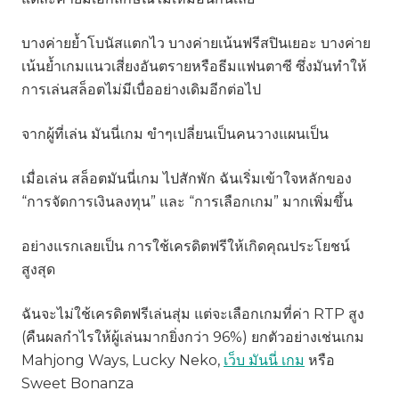
บางค่ายย้ำโบนัสแตกไว บางค่ายเน้นฟรีสปินเยอะ บางค่าย
เน้นย้ำเกมแนวเสี่ยงอันตรายหรือธีมแฟนตาซี ซึ่งมันทำให้
การเล่นสล็อตไม่มีเบื่ออย่างเดิมอีกต่อไป
จากผู้ที่เล่น มันนี่เกม ขำๆเปลี่ยนเป็นคนวางแผนเป็น
เมื่อเล่น สล็อตมันนี่เกม ไปสักพัก ฉันเริ่มเข้าใจหลักของ
“การจัดการเงินลงทุน” และ “การเลือกเกม” มากเพิ่มขึ้น
อย่างแรกเลยเป็น การใช้เครดิตฟรีให้เกิดคุณประโยชน์
สูงสุด
ฉันจะไม่ใช้เครดิตฟรีเล่นสุ่ม แต่จะเลือกเกมที่ค่า RTP สูง
(คืนผลกำไรให้ผู้เล่นมากยิ่งกว่า 96%) ยกตัวอย่างเช่นเกม
Mahjong Ways, Lucky Neko,
เว็บ มันนี่ เกม
หรือ
Sweet Bonanza