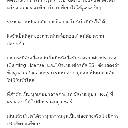
ที่ตรงนี้ล่ะที่ทำให้ฉันรู้ดีว่า เว็บไซต์ดีไม่ใช่แค่แจกเครดิต
หรือเกมเยอะ แต่คือ บริการ ที่เอาใจใส่ผู้เล่นจริงๆ
ระบบความปลอดภัย และก็ความโปร่งใสที่มั่นใจได้
สิ่งจำเป็นที่สุดของการเล่นสล็อตออนไลน์คือ ความ
ปลอดภัย
เว็บตรงที่ฉันเลือกเล่นนั้นมีหนังสือรับรองจากต่างประเทศ
(Gaming License) และใช้ระบบเข้ารหัส SSL ซึ่งแสดงว่า
ข้อมูลส่วนตัวแล้วก็ธุรกรรมทุกสิ่งจะถูกเก็บเป็นความลับ
ไม่มีวันรั่วไหล
ที่สำคัญเป็น ทุกเกมมาจากค่ายแท้ มีระบบสุ่ม (RNG) ที่
ตรวจตราได้ ไม่มีการล็อกยูสเซอร์
เล่นแล้วมั่นใจได้ว่า ทุกการหมุนเป็น ช่องทางจริง ไม่มีการ
ปรับอัตราแพ้ชนะ