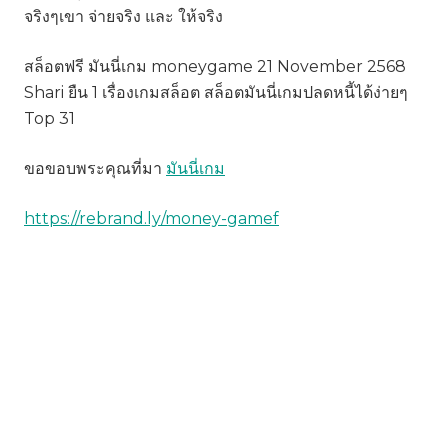
จริงๆเขา จ่ายจริง และ ให้จริง
สล็อตฟรี มันนี่เกม moneygame 21 November 2568
Shari ยืน 1 เรื่องเกมสล็อต สล็อตมันนี่เกมปลดหนี้ได้ง่ายๆ
Top 31
ขอขอบพระคุณที่มา
มันนี่เกม
https://rebrand.ly/money-gamef