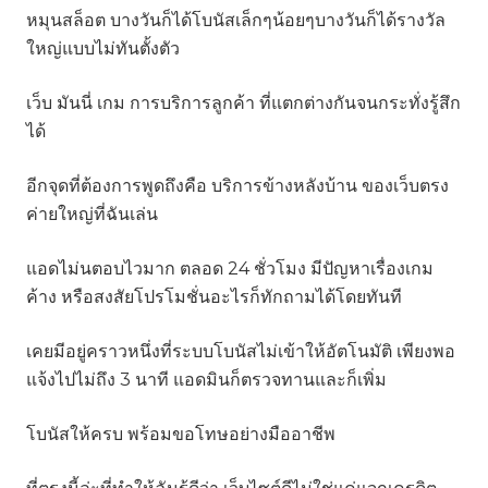
หมุนสล็อต บางวันก็ได้โบนัสเล็กๆน้อยๆบางวันก็ได้รางวัล
ใหญ่แบบไม่ทันตั้งตัว
เว็บ มันนี่ เกม การบริการลูกค้า ที่แตกต่างกันจนกระทั่งรู้สึก
ได้
อีกจุดที่ต้องการพูดถึงคือ บริการข้างหลังบ้าน ของเว็บตรง
ค่ายใหญ่ที่ฉันเล่น
แอดไม่นตอบไวมาก ตลอด 24 ชั่วโมง มีปัญหาเรื่องเกม
ค้าง หรือสงสัยโปรโมชั่นอะไรก็ทักถามได้โดยทันที
เคยมีอยู่คราวหนึ่งที่ระบบโบนัสไม่เข้าให้อัตโนมัติ เพียงพอ
แจ้งไปไม่ถึง 3 นาที แอดมินก็ตรวจทานและก็เพิ่ม
โบนัสให้ครบ พร้อมขอโทษอย่างมืออาชีพ