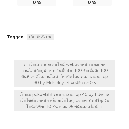
0
%
0
%
Tagged:
เว็บ มันนี่ เกม
แนะแนว
← เว็บแทงบอลออนไลน์ webแจกหนัก แทงบอล
เรื่อง
ออนไลน์กับยูฟ่าเบท วันนี้! ฝาก 100 รับเพิ่มอีก 100
ทันที คาสิโนออนไลน์ เว็บเปิดใหม่ ทดลองเล่น Top
90 by Mckinley 14 พฤศจิกา 2025
เว็บแม่ pokbet88 ทดลองเล่น Top 40 by Edwina
เว็บไซต์แจกหนัก สล็อตเว็บใหญ่ แจกเครดิตฟรีทุกวัน
โบนัสเพียบ 10 ธันวาคม 25 พนันออนไลน์ →