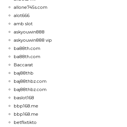
allone745s.com
alot666
amb slot
askyouwin888
askyouwin888 vip
ba88th.com
ba88th.com
Baccarat
baj88thb
baj88thbz.com
baj88thbz.com
baslot168
bbp168.me
bbp168.me
betflixtikto