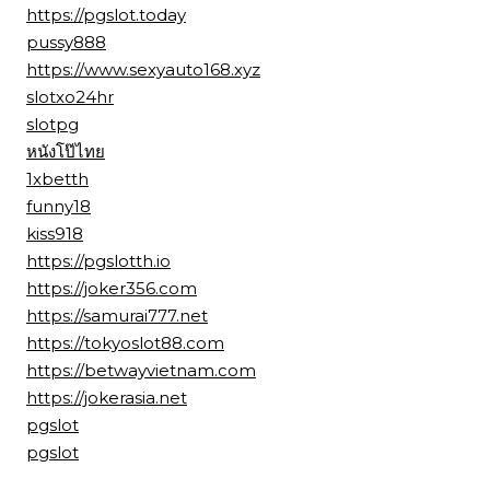
https://pgslot.today
pussy888
https://www.sexyauto168.xyz
slotxo24hr
slotpg
หนังโป๊ไทย
1xbetth
funny18
kiss918
https://pgslotth.io
https://joker356.com
https://samurai777.net
https://tokyoslot88.com
https://betwayvietnam.com
https://jokerasia.net
pgslot
pgslot