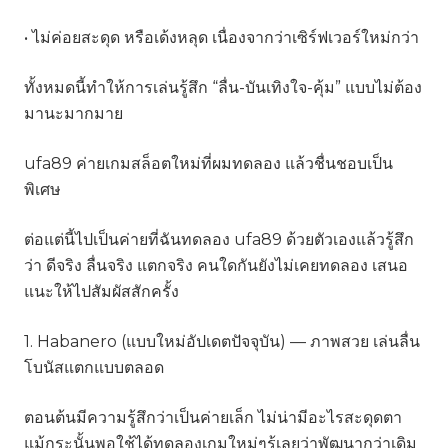
• ไม่ค่อยสะดุด หรือเด้งหลุด เนื่องจากว่าเซิร์ฟเวอร์ใหม่กว่า
ทั้งหมดนี้ทำให้การเล่นรู้สึก “ลื่น-บันเทิงใจ-คุ้ม” แบบไม่ต้อง
มานะมากมาย
ufa89 ค่ายเกมสล็อตใหม่ที่ผมทดลอง แล้วชื่นชอบเป็น
พิเศษ
ต่อแต่นี้ไปเป็นค่ายที่ฉันทดลอง ufa89 ด้วยตัวเองแล้วรู้สึก
ว่า ดีจริง ลื่นจริง แตกจริง คนใดกันยังไม่เคยทดลอง เสนอ
แนะให้ไปสัมผัสสักครั้ง
1. Habanero (แบบใหม่อัปเดตปัจจุบัน) — ภาพสวย เล่นลื่น
โบนัสแตกแบบตลอด
ตอนต้นมีความรู้สึกว่าเป็นค่ายเล็ก ไม่น่ามีอะไรสะดุดตา
แม้กระนั้นพอใช้ได้ทดลองเกมใหม่ๆรู้เลยว่าพัฒนากว่าเดิม