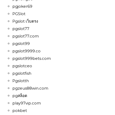
pgjoker69
PGSlot
Pgslot เว็บตรง
pgslot77
pgslot77.com
pgslot99
pgslot9999.co
pgslot999bets.com
pgslotceo
pgslotfish
Pgslotth
pgzeus88win.com
pgสล็อต
play97vip.com
pokbet