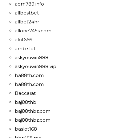
adm789.info
allbestbet
allbet24hr
allone745s.com
alot666
amb slot
askyouwin888
askyouwin888 vip
ba88th.com
ba88th.com
Baccarat
baj88thb
baj88thbz.com
baj88thbz.com
baslot168
bbp168.me