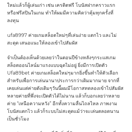
ใหม่แล้วก็ผู้เล่นเก่า เช่น เครดิตฟรี โบนัสฝากคราวแรก
หรือฟรีสปินในเกม ทำให้ผมมีความคิดว่าคุ้มทุกครั้งที่
ลงทุน
ufa8997 ค่ายเกมสล็อตใหม่ๆที่เล่นง่าย แตกไว และไม่
สะดุด เสนอแนะให้ลองเข้าไปสัมผัส
จำเป็นต้องเห็นด้วยเลยว่าในตอนปีข้างหลังๆกระแสเกม
สล็อตออนไลน์มาแรงแบบฉุดไม่อยู่ ยิ่งมีการเปิดตัว
Ufa89bet ค่ายเกมสล็อตใหม่ๆมากยิ่งขึ้นทำให้ตัวเลือก
สำหรับเพื่อการเล่นนานาประการกว่าเดิมมากมาย จากที่
เคยเล่นแต่ค่ายดังเดิมๆวันนี้ผมมีโอกาสทดลองเข้าไปสัมผัส
หลายค่ายที่พึ่งจะเปิดตัวได้ไม่นาน แล้วก็บอกเลยว่าหลาย
ค่าย “เหนือความหวัง” อีกทั้งความลื่นไถลไหล ภาพงาม
โบนัสแตกไว แล้วก็ระบบไม่สะดุดแม้ว่าจะเล่นตลอดนาน
เป็นชั่วโมง