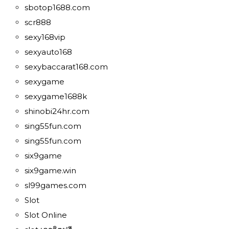
sbotop1688.com
scr888
sexy168vip
sexyauto168
sexybaccarat168.com
sexygame
sexygame1688k
shinobi24hr.com
sing55fun.com
sing55fun.com
six9game
six9game.win
sl99games.com
Slot
Slot Online