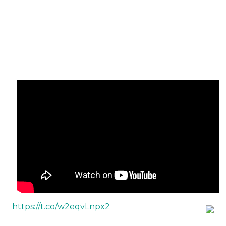
https://t.co/w2eqvLnpx2