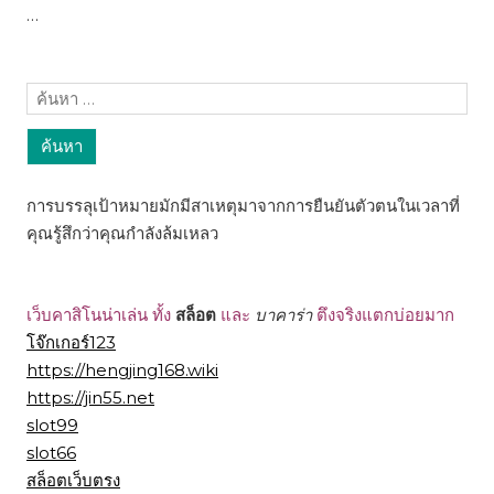
…
ค้นหา
สำหรับ:
การบรรลุเป้าหมายมักมีสาเหตุมาจากการยืนยันตัวตนในเวลาที่
คุณรู้สึกว่าคุณกำลังล้มเหลว
เว็บคาสิโนน่าเล่น ทั้ง
สล็อต
และ
บาคาร่า
ตึงจริงแตกบ่อยมาก
โจ๊กเกอร์123
https://hengjing168.wiki
https://jin55.net
slot99
slot66
สล็อตเว็บตรง