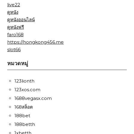
live22
ดูหนัง
ดูหนังออนไลน์
ดูหนังฟรี
faro168
https://hongkong456.me
slot66
หมวดหมู่
123lionth
123xos.com
1688vegasx.com
168สล็อต
188bet
188betth
1xbetth