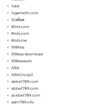
1xbit
1xgameth.com
55สล็อต
8lots.com
8lots.com
8lots.me
918Kiss
918kiss download
918kissauto
ABA
ABAGroup2
abbet789.com
abbet789.com
acebet789.com
adm789.info