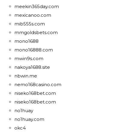
meekin365day.com
mexicanoo.com
mib555s.com
mmgoldsbets.com
mono1688
mono16888.com
mwin9s.com
nakoya1688.site
nbwin.me
nemo168casino.com
niseko168bet.com
niseko168bet.com
no1huay
no1huay.com
okc4