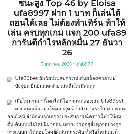
ชนะสูง Top 46 by Eloisa
ufa8997 ฝาก 1 บาท ก็เล่นได้
ถอนได้เลย ไม่ต้องทำเทิร์น ท้าให้
เล่น ครบทุกเกม แจก 200 ufa89
การันตีกำไรหลักหมื่น 27 ธันวา
26
Posted
Posted
3 ธันวาคม 2025
ufa8997
on
in
Ufa89bet สัมผัสประสบการณ์เล่นสล็อตค่ายใหม่
ปัจจุบัน ยืนยันแตกง่าย เล่นลื่นไม่มีสะดุด
เมื่อไม่นานมานี้ ผมได้มีโอกาสทดลองเล่น Ufa89bet
ค่ายเกมสล็อตมาใหม่ล่าสุด ที่กำลังมาแรงในวงการเกม
ออนไลน์ จำต้องบอกเลยว่าประสบการณ์คราวนี้ทำให้ผม
ตื่นเต้นแบบไม่เคยมีมาก่อน เพราะว่าทุกๆสิ่งทุกๆอย่างถูก
วางแบบมาให้ตอบโจทย์ผู้เล่นทุกระดับ ทั้งมือใหม่และก็