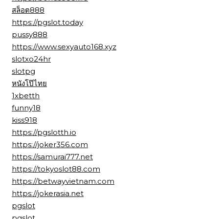
สล็อต888
https://pgslot.today
pussy888
https://www.sexyauto168.xyz
slotxo24hr
slotpg
หนังโป๊ไทย
1xbetth
funny18
kiss918
https://pgslotth.io
https://joker356.com
https://samurai777.net
https://tokyoslot88.com
https://betwayvietnam.com
https://jokerasia.net
pgslot
pgslot