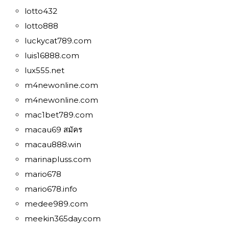
lotto432
lotto888
luckycat789.com
luis16888.com
lux555.net
m4newonline.com
m4newonline.com
mac1bet789.com
macau69 สมัคร
macau888.win
marinapluss.com
mario678
mario678.info
medee989.com
meekin365day.com