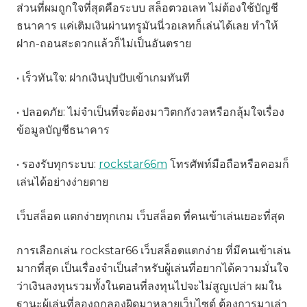
ส่วนที่ผมถูกใจที่สุดคือระบบ สล็อตวอเลท ไม่ต้องใช้บัญชี
ธนาคาร แค่เติมเงินผ่านทรูมันนี่วอเลทก็เล่นได้เลย ทำให้
ฝาก-ถอนสะดวกแล้วก็ไม่เป็นอันตราย
• เร็วทันใจ: ฝากเงินปุบปับเข้าเกมทันที
• ปลอดภัย: ไม่จำเป็นที่จะต้องมาวิตกกังวลหรือกลุ้มใจเรื่อง
ข้อมูลบัญชีธนาคาร
• รองรับทุกระบบ:
rockstar66m
โทรศัพท์มือถือหรือคอมก็
เล่นได้อย่างง่ายดาย
เว็บสล็อต แตกง่ายทุกเกม เว็บสล็อต ที่คนเข้าเล่นเยอะที่สุด
การเลือกเล่น rockstar66 เว็บสล็อตแตกง่าย ที่มีคนเข้าเล่น
มากที่สุด เป็นเรื่องจำเป็นสำหรับผู้เล่นที่อยากได้ความมั่นใจ
ว่าเงินลงทุนรวมทั้งในตอนที่ลงทุนไปจะไม่สูญเปล่า ผมใน
ฐานะผู้เล่นที่ลองถูกลองผิดมาหลายเว็บไซต์ ต้องการมาเล่า