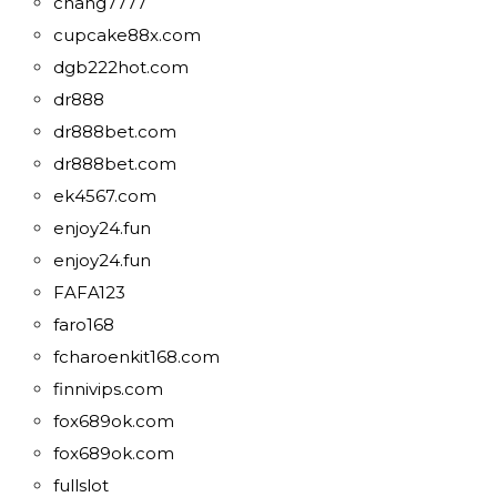
chang7777
cupcake88x.com
dgb222hot.com
dr888
dr888bet.com
dr888bet.com
ek4567.com
enjoy24.fun
enjoy24.fun
FAFA123
faro168
fcharoenkit168.com
finnivips.com
fox689ok.com
fox689ok.com
fullslot