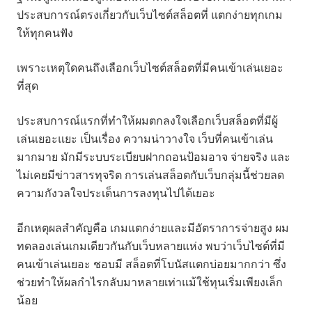
ประสบการณ์ตรงเกี่ยวกับเว็บไซต์สล็อตที่ แตกง่ายทุกเกม
ให้ทุกคนฟัง
เพราะเหตุใดคนถึงเลือกเว็บไซต์สล็อตที่มีคนเข้าเล่นเยอะ
ที่สุด
ประสบการณ์แรกที่ทำให้ผมตกลงใจเลือกเว็บสล็อตที่มีผู้
เล่นเยอะแยะ เป็นเรื่อง ความน่าวางใจ เว็บที่คนเข้าเล่น
มากมาย มักมีระบบระเบียบฝากถอนป้อมอาจ จ่ายจริง และ
ไม่เคยมีข่าวสารทุจริต การเล่นสล็อตกับเว็บกลุ่มนี้ช่วยลด
ความกังวลใจประเด็นการลงทุนไปได้เยอะ
อีกเหตุผลสำคัญคือ เกมแตกง่ายและมีอัตราการจ่ายสูง ผม
ทดลองเล่นเกมเดียวกันกับเว็บหลายแห่ง พบว่าเว็บไซต์ที่มี
คนเข้าเล่นเยอะ ชอบมี สล็อตที่โบนัสแตกบ่อยมากกว่า ซึ่ง
ช่วยทำให้ผลกำไรกลับมาหลายเท่าแม้ใช้ทุนเริ่มเพียงเล็ก
น้อย