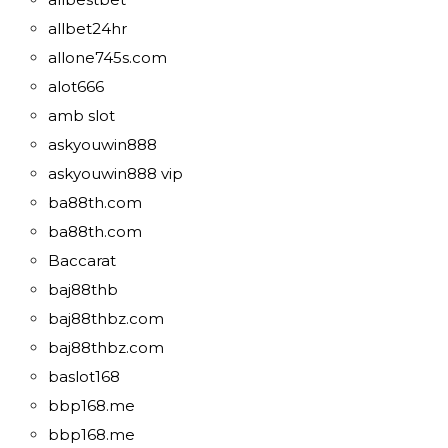
allbet24hr
allone745s.com
alot666
amb slot
askyouwin888
askyouwin888 vip
ba88th.com
ba88th.com
Baccarat
baj88thb
baj88thbz.com
baj88thbz.com
baslot168
bbp168.me
bbp168.me