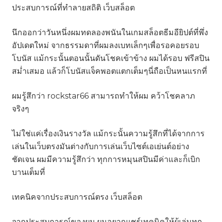
ประสบการณ์ที่ทำลายสถิติ เว็บสล็อต
นึกออกว่าวันหนึ่งผมทดลองพนันในเกมสล็อตธีมอียิปต์ที่พึ่ง
อัปเดตใหม่ จากธรรมดาที่ผมลงเบทเล็กๆเพื่อรอคอยรอบ
โบนัส แม้กระนั้นตอนนั้นดันโชคเข้าข้าง ผมได้รอบ ฟรีสปิน
สม่ำเสมอ แล้วก็โบนัสแจ็คพอตแตกเต็มๆนี่ถือเป็นหนแรกที่
ผมรู้สึกว่า rockstar66 สามารถทำให้ผม คว้าโชคลาภ
จริงๆ
ไม่ใช่แค่เรื่องเงินรางวัล แม้กระนั้นความรู้สึกที่ได้จากการ
เล่นในเว็บตรงมันต่างกับการเล่นเว็บไซต์เอเย่นต์อย่าง
ชัดเจน ผมมีความรู้สึกว่า ทุกการหมุนสปินมีค่าและก็เบิก
บานเต็มที่
เทคนิคจากประสบการณ์ตรง เว็บสล็อต
จากประสบการณ์ของผม ผมอยากแชร์เทคนิคให้ผู้เล่นทุก