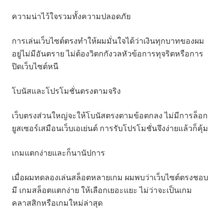
ความน่าไว้ใจรวมทั้งความปลอดภัย
การเล่นเว็บไซต์ตรงทำให้ผมมั่นใจได้ว่าเงินทุกบาทของผม
อยู่ไม่มีอันตราย ไม่ต้องวิตกกังวลหัวข้อการทุจริตหรือการ
ปิดเว็บไซต์หนี
โบนัสและโปรโมชั่นตรงตามจริง
เว็บตรงส่วนใหญ่จะให้โบนัสตรงตามข้อตกลง ไม่มีการล็อก
ยูสเซอร์เสมือนเว็บเอเย่นต์ การรับโปรโมชั่นจึงง่ายแล้วก็คุ้ม
เกมแตกง่ายและก็นานัปการ
เมื่อผมทดลองเล่นสล็อตหลายเกม ผมพบว่าเว็บไซต์ตรงชอบ
มี เกมสล็อตแตกง่าย ให้เลือกเยอะแยะ ไม่ว่าจะเป็นเกม
คลาสสิกหรือเกมใหม่ล่าสุด