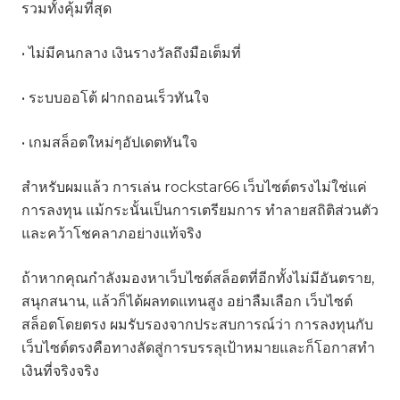
รวมทั้งคุ้มที่สุด
• ไม่มีคนกลาง เงินรางวัลถึงมือเต็มที่
• ระบบออโต้ ฝากถอนเร็วทันใจ
• เกมสล็อตใหม่ๆอัปเดตทันใจ
สำหรับผมแล้ว การเล่น rockstar66 เว็บไซต์ตรงไม่ใช่แค่
การลงทุน แม้กระนั้นเป็นการเตรียมการ ทำลายสถิติส่วนตัว
และคว้าโชคลาภอย่างแท้จริง
ถ้าหากคุณกำลังมองหาเว็บไซต์สล็อตที่อีกทั้งไม่มีอันตราย,
สนุกสนาน, แล้วก็ได้ผลทดแทนสูง อย่าลืมเลือก เว็บไซต์
สล็อตโดยตรง ผมรับรองจากประสบการณ์ว่า การลงทุนกับ
เว็บไซต์ตรงคือทางลัดสู่การบรรลุเป้าหมายและก็โอกาสทำ
เงินที่จริงจริง