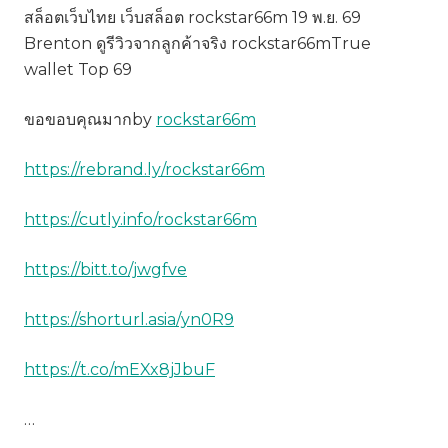
สล็อตเว็บไทย เว็บสล็อต rockstar66m 19 พ.ย. 69
Brenton ดูรีวิวจากลูกค้าจริง rockstar66mTrue
wallet Top 69
ขอขอบคุณมากby
rockstar66m
https://rebrand.ly/rockstar66m
https://cutly.info/rockstar66m
https://bitt.to/jwgfve
https://shorturl.asia/yn0R9
https://t.co/mEXx8jJbuF
…