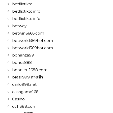
betflixtikto
betflixtikto.info
betflixtikto.info
betway
betwin6666.com
betworld369hot.com
betworld369hot.com
bonanza99
bonus888
boonlert1688.com
brazil999 ทางเข้า
carlo999.net
cashgame168
Casino
cc11388.com