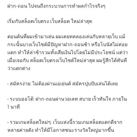
ฝาก-ถอน ไปจนถึงกระบวนการทำผลกำไรจริงๆ
เริ่มกับสล็อตเว็บตรง เว็บสล็อต ใหม่ล่าสุด
ตอนต้นที่ผมเข้ามาเล่น ผมเคยทดลองเล่นกับหลายเว็บ แม้
กระนั้นบางเว็บไซต์มีปัญหาฝาก-ถอนช้า หรือโบนัสไม่ค่อย
แตก ทำให้ล่าช้ารวมทั้งเสียเงินไปโดยไม่มีประโยชน์ แต่ว่า
เมื่อเจอกับ สล็อตเว็บตรงเว็บไซต์ใหม่ล่าสุด ผมรู้สึกได้ทันที
ว่าแตกต่าง
• สมัครง่าย: ไม่ต้องผ่านเอเย่นต์ สมัครปุบปับเล่นได้เลย
• ระบบออโต้: ฝาก-ถอนผ่านวอเลท สบาย เร็วทันใจ ภายใน
1 นาที
• รวมเกมสล็อตใหม่ๆ: เว็บแห่งนี้รวมเกมสล็อตแตกดีจาก
หลายค่ายดัง ทำให้มีโอกาสชนะรางวัลใหญ่มากขึ้น