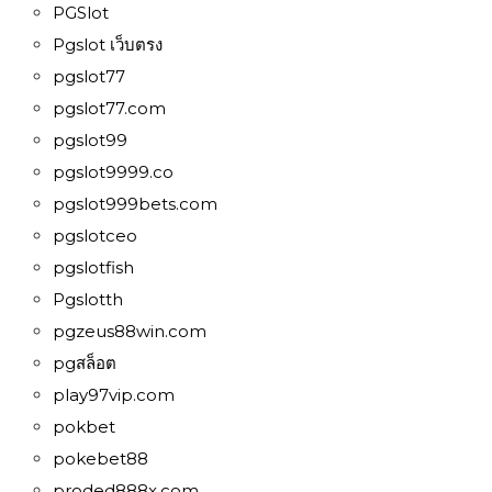
PGSlot
Pgslot เว็บตรง
pgslot77
pgslot77.com
pgslot99
pgslot9999.co
pgslot999bets.com
pgslotceo
pgslotfish
Pgslotth
pgzeus88win.com
pgสล็อต
play97vip.com
pokbet
pokebet88
proded888x.com