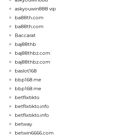
askyouwin888 vip
ba88th.com
ba88th.com
Baccarat
baj88thb
baj88thbz.com
baj88thbz.com
baslot168
bbp168.me
bbp168.me
betflixtikto
betflixtikto.info
betflixtikto.info
betway
betwin6666.com