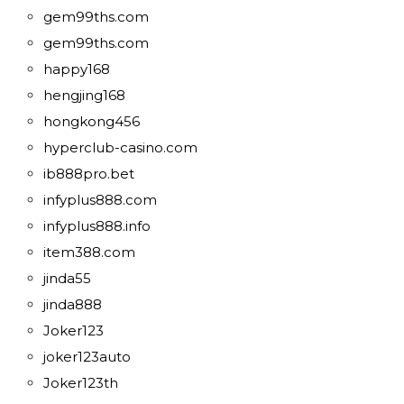
gem99ths.com
gem99ths.com
happy168
hengjing168
hongkong456
hyperclub-casino.com
ib888pro.bet
infyplus888.com
infyplus888.info
item388.com
jinda55
jinda888
Joker123
joker123auto
Joker123th