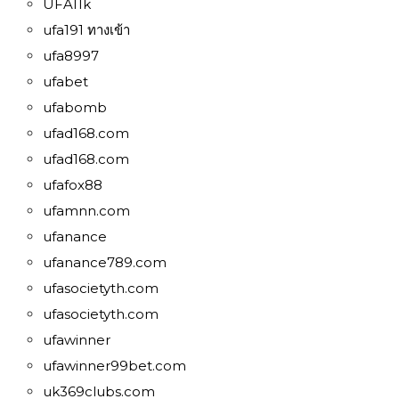
UFA11k
ufa191 ทางเข้า
ufa8997
ufabet
ufabomb
ufad168.com
ufad168.com
ufafox88
ufamnn.com
ufanance
ufanance789.com
ufasocietyth.com
ufasocietyth.com
ufawinner
ufawinner99bet.com
uk369clubs.com