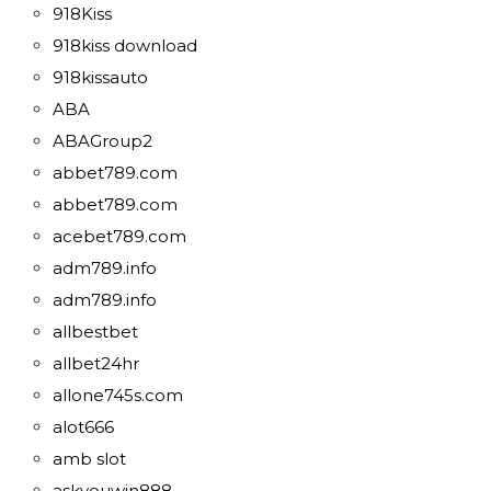
918Kiss
918kiss download
918kissauto
ABA
ABAGroup2
abbet789.com
abbet789.com
acebet789.com
adm789.info
adm789.info
allbestbet
allbet24hr
allone745s.com
alot666
amb slot
askyouwin888