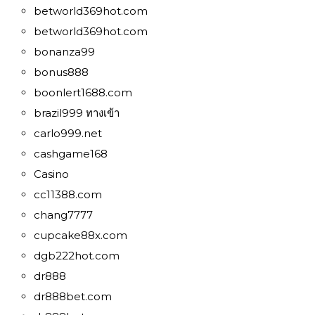
betworld369hot.com
betworld369hot.com
bonanza99
bonus888
boonlert1688.com
brazil999 ทางเข้า
carlo999.net
cashgame168
Casino
cc11388.com
chang7777
cupcake88x.com
dgb222hot.com
dr888
dr888bet.com