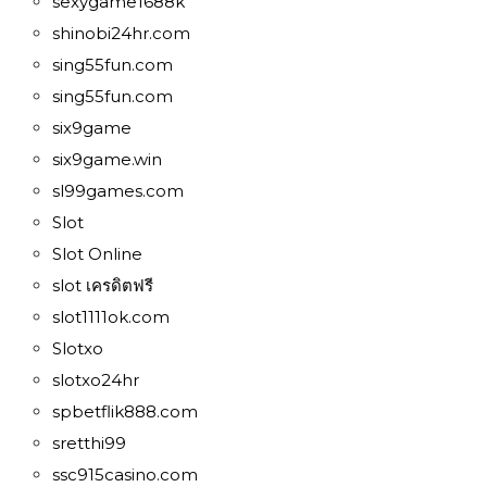
sexygame1688k
shinobi24hr.com
sing55fun.com
sing55fun.com
six9game
six9game.win
sl99games.com
Slot
Slot Online
slot เครดิตฟรี
slot1111ok.com
Slotxo
slotxo24hr
spbetflik888.com
sretthi99
ssc915casino.com