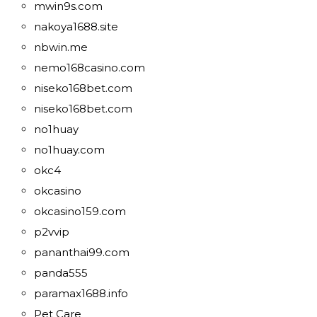
mwin9s.com
nakoya1688.site
nbwin.me
nemo168casino.com
niseko168bet.com
niseko168bet.com
no1huay
no1huay.com
okc4
okcasino
okcasino159.com
p2vvip
pananthai99.com
panda555
paramax1688.info
Pet Care