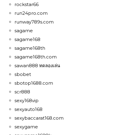
rockstar66
run24pro.com
runway789s.com
sagame
sagame168
sagame168th
sagame168th.com
sawan888 ทดลองเล่น
sbobet
sbotop1688.com
scr888
sexy168vip
sexyauto168
sexybaccarat168.com
sexygame