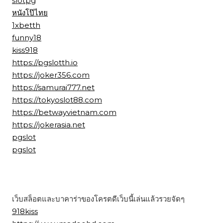
slotpg
หนังโป๊ไทย
1xbetth
funny18
kiss918
https://pgslotth.io
https://joker356.com
https://samurai777.net
https://tokyoslot88.com
https://betwayvietnam.com
https://jokerasia.net
pgslot
pgslot
เว็บสล็อตและบาคาร่าของโครตดีเว็บนี้เล่นแล้วรวยจัดๆ
918kiss