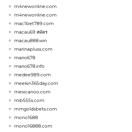
m4newonline.com
m4newonline.com
mac1bet789.com
macau69 สมัคร
macau888.win
marinapluss.com
mario678
mario678.info
medee989.com
meekin365day.com
mexicanoo.com
mib555s.com
mmgoldsbets.com
mono1688
mono16888.com