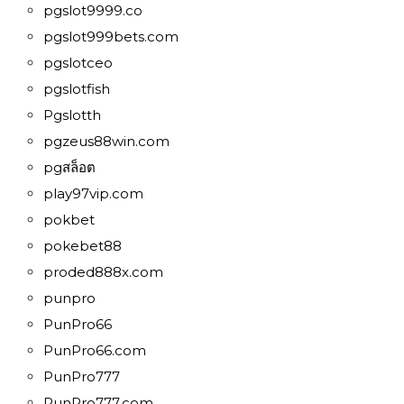
pgslot9999.co
pgslot999bets.com
pgslotceo
pgslotfish
Pgslotth
pgzeus88win.com
pgสล็อต
play97vip.com
pokbet
pokebet88
proded888x.com
punpro
PunPro66
PunPro66.com
PunPro777
PunPro777.com