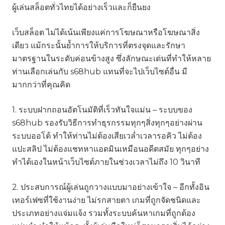
ผู้เล่นสล็อตทั่วไทยได้อย่างเร็วและก็ยืนยง
เว็บสล็อต ไม่ได้เน้นเพียงแค่การโฆษณาหรือโฆษณาสิ่ง
เดียว แม้กระนั้นย้ำการให้บริการที่ตรงจุดและรักษา
มาตรฐานในระดับค่อนข้างสูง ซึ่งลักษณะเด่นที่ทำให้หลาย
ท่านเลือกเล่นกับ s68hub แทนที่จะไปเว็บไซต์อื่น มี
มากกว่าที่คุณคิด
1. ระบบฝากถอนอัตโนมัติที่เร็วทันใจแม่น – ระบบของ
s68hub รองรับวิธีการทำธุรกรรมทุกๆสิ่งทุกๆอย่างผ่าน
ระบบออโต้ ทำให้ท่านไม่ต้องเสียเวล่ำเวลารอคิว ไม่ต้อง
แปะสลิป ไม่ต้องแชทหาแอดมินเหมือนอดีตสมัย ทุกๆอย่าง
ทำได้เองในหน้าเว็บไซต์ภายในช่วงเวลาไม่ถึง 10 วินาที
2. ประสบการณ์ผู้เล่นถูกวางแบบมาอย่างเข้าใจ – อีกทั้งอิน
เทอร์เฟซที่ใช้งานง่าย ไม่รกสายตา เกมที่ถูกจัดชนิดและ
ประเภทอย่างแจ่มแจ้ง รวมทั้งระบบค้นหาเกมที่ถูกต้อง