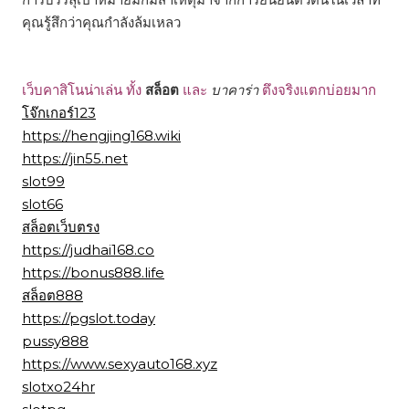
คุณรู้สึกว่าคุณกำลังล้มเหลว
เว็บคาสิโนน่าเล่น ทั้ง
สล็อต
และ
บาคาร่า
ตึงจริงแตกบ่อยมาก
โจ๊กเกอร์123
https://hengjing168.wiki
https://jin55.net
slot99
slot66
สล็อตเว็บตรง
https://judhai168.co
https://bonus888.life
สล็อต888
https://pgslot.today
pussy888
https://www.sexyauto168.xyz
slotxo24hr