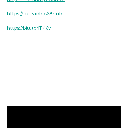
https://cutly.info/s68hub
https://bitt.to/l1146v