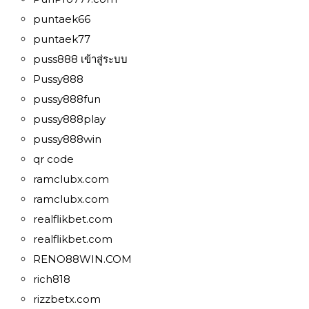
puntaek66
puntaek77
puss888 เข้าสู่ระบบ
Pussy888
pussy888fun
pussy888play
pussy888win
qr code
ramclubx.com
ramclubx.com
realflikbet.com
realflikbet.com
RENO88WIN.COM
rich818
rizzbetx.com