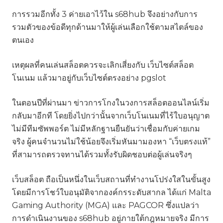
การรวมอีกทั้ง 3 ค่ายเอาไว้ใน s68hub จึงอย่างกับการ
รวมตัวของข้อดีทุกด้านมาให้ผู้เล่นเลือกใช้ตามสไตล์ของ
ตนเอง
เหตุผลที่คนเล่นสล็อตควรจะเลิกเสี่ยงกับ เว็บไซต์สล็อต
โนเนม แล้วมาอยู่กับเว็บไซต์ตรงอย่าง pgslot
ในตอนปีที่ผ่านมา ข่าวการโกงในวงการสล็อตออนไลน์เริ่ม
กลับมาอีกที โดยยิ่งไปกว่านั้นจากเว็บโนเนมที่ไร้ใบอนุญาต
ไม่มีทีมซัพพอร์ต ไม่มีหลักฐานยืนยันว่าเชื่อมกับค่ายเกม
จริง ผู้คนจำนวนไม่ใช้น้อยจึงเริ่มหันมามองหา “เว็บตรงแท้”
ที่สามารถตรวจทานได้รวมทั้งรับผิดชอบต่อผู้เล่นจริงๆ
เว็บสล็อต ถือเป็นหนึ่งในเว็บสถานที่ทำงานโปร่งใสในขั้นสูง
โดยมีการโชว์ใบอนุมัติจากองค์กรระดับสากล ได้แก่ Malta
Gaming Authority (MGA) และ PAGCOR ซึ่งแปลว่า
การดำเนินงานของ s68hub อยู่ภายใต้กฎหมายจริง มีการ