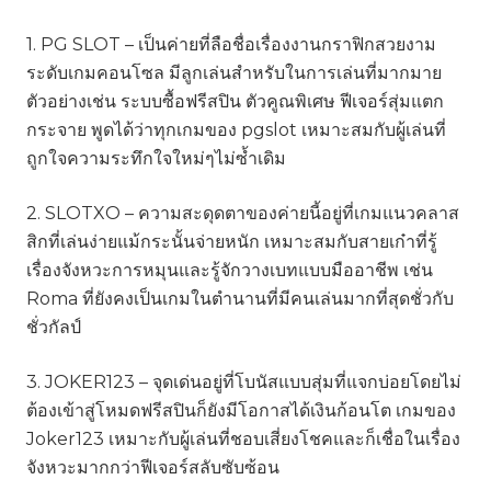
1. PG SLOT – เป็นค่ายที่ลือชื่อเรื่องงานกราฟิกสวยงาม
ระดับเกมคอนโซล มีลูกเล่นสำหรับในการเล่นที่มากมาย
ตัวอย่างเช่น ระบบซื้อฟรีสปิน ตัวคูณพิเศษ ฟีเจอร์สุ่มแตก
กระจาย พูดได้ว่าทุกเกมของ pgslot เหมาะสมกับผู้เล่นที่
ถูกใจความระทึกใจใหม่ๆไม่ซ้ำเดิม
2. SLOTXO – ความสะดุดตาของค่ายนี้อยู่ที่เกมแนวคลาส
สิกที่เล่นง่ายแม้กระนั้นจ่ายหนัก เหมาะสมกับสายเก๋าที่รู้
เรื่องจังหวะการหมุนและรู้จักวางเบทแบบมืออาชีพ เช่น
Roma ที่ยังคงเป็นเกมในตำนานที่มีคนเล่นมากที่สุดชั่วกับ
ชั่วกัลป์
3. JOKER123 – จุดเด่นอยู่ที่โบนัสแบบสุ่มที่แจกบ่อยโดยไม่
ต้องเข้าสู่โหมดฟรีสปินก็ยังมีโอกาสได้เงินก้อนโต เกมของ
Joker123 เหมาะกับผู้เล่นที่ชอบเสี่ยงโชคและก็เชื่อในเรื่อง
จังหวะมากกว่าฟีเจอร์สลับซับซ้อน