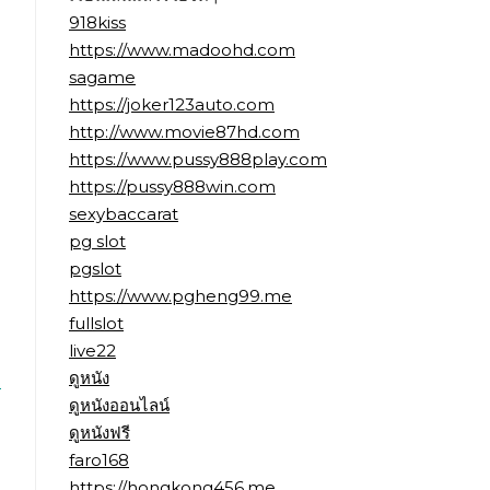
918kiss
https://www.madoohd.com
sagame
https://joker123auto.com
http://www.movie87hd.com
https://www.pussy888play.com
https://pussy888win.com
sexybaccarat
pg slot
pgslot
https://www.pgheng99.me
fullslot
live22
ดูหนัง
ล
ดูหนังออนไลน์
ดูหนังฟรี
faro168
https://hongkong456.me