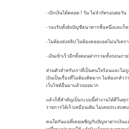
• เบิกเงินได้ตลอด 1 วัน ไม่จำกัดรอบต่อวัน
• รองรับทั้งยังบัญชีธนาคารชั้นหนึ่งและก็
• ไม่ต้องส่งสลิป ไม่ต้องคอยแอดไม่นวิเครา
• เงินเข้าเร็วอีกทั้งตอนฝากรวมทั้งถอนภายใ
ส่วนตัวสำหรับเราที่เป็นคนใจร้อนและไม
เงินเป็นเรื่องที่ไม่ต้องคิดมาก ไม่ต้องกล
เว็บไซต์อื่นมาแล้วบ่อยมาก
แล้วก็ที่สำคัญเป็นระบบนี้ทำงานได้ดีในทุก
รายการได้เร็วเหมือนเดิม ไม่เคยประสบพบปั
คนใดกันแน่ที่เคยเผชิญกับปัญหาฝากเงินแ