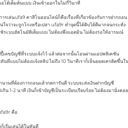
โต้เต็มต้นแบบ เงินเข้าออกในไม่กี่วินาที
ับการเล่นufa9 คาสิโนออนไลน์ก็คือเรื่องที่เกี่ยวข้องกับการฝากถอน
น่ใจว่าจะถูกโกงหรือเปล่า ufa9r ทำจุดนี้ได้ดิบได้ดีมากจนกระทั่ง
นใช้ระบบอัตโนมัติเต็มแบบ ไม่ต้องพึ่งแอดมิน ไม่ต้องรอให้อารมณ์
ปปี้เลขบัญชีที่ระบบแจ้งไว้ แล้วต่อจากนั้นโอนผ่านแอปพลิเคชัน
ันทีแบบไม่ต้องแจ้งสลิป ไม่ถึง 10 วินาทีเราก็เห็นยอดเครดิตขึ้นใ
จำนวนที่ต้องการถอนแล้วกดการันตี ระบบจะส่งเงินฝากบัญชี
ิน 1-2 นาที เงินก็เข้าบัญชีเป็นระเบียบเรียบร้อย ไม่ต้องมานั่งคอย
ufa9r คือ
็เริ่มเล่นได้ในทันที