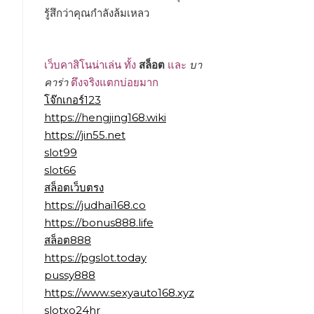
รู้สึกว่าคุณกำลังล้มเหลว
เว็บคาสิโนน่าเล่น ทั้ง
สล็อต
และ
บา
คาร่า
ตึงจริงแตกบ่อยมาก
โจ๊กเกอร์123
https://hengjing168.wiki
https://jin55.net
slot99
slot66
สล็อตเว็บตรง
https://judhai168.co
https://bonus888.life
สล็อต888
https://pgslot.today
pussy888
https://www.sexyauto168.xyz
slotxo24hr