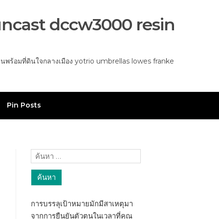
ัน suncast dccw3000 resin
้านพร้อมที่ดินใจกลางเมือง yotrio umbrellas lowes franke
Pin Posts
ค้นหา
สำหรับ:
การบรรลุเป้าหมายมักมีสาเหตุมา
จากการยืนยันตัวตนในเวลาที่คุณ