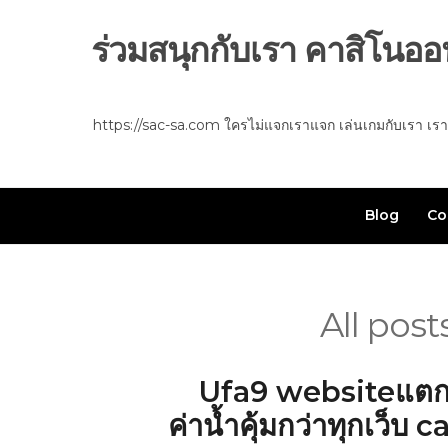
Skip
to
ร่วมสนุกกับเรา คาสิโนออน
content
https://sac-sa.com ใครไม่แจกเราแจก เล่นเกมกับเรา เราแจ
Blog
Co
All post
Ufa9 websiteแตกง
ค่าน้ำคุ้มกว่าทุกเว็บ 