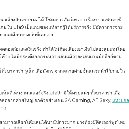
งแนวเสี่ยงอันตราย ผลไม้ โชคลาภ สัตว์เทวดา เรื่องราวแฟนตาซี
เกมใน ufa9 เป็นเกมของแท้จากผู้ให้บริการจริง มีอัตราการจ่าย
กยากเสมือนบางเว็บที่เคยเจอ
ลองก่อนลงเงินจริง ทำให้ไม่ต้องเสี่ยงเอาเงินไปลองสุ่มเกมโดย
ีค้าง ไม่มีกระเด้งออกระหว่างเล่นแม้ว่าจะเล่นผ่านมือถือก็ตาม
ะบาคาร่า รูเล็ต เสือมังกร จากหลายค่ายชั้นแนวหน้าไว้ภายใน
ห็นดีเห็นงามลเลอร์จริง ufa9r มีให้ครบแน่ๆ ทั้งบาคาร่า เสือ
ทอดสดจากค่ายใหญ่ ยกตัวอย่างเช่น SA Gaming, AE Sexy,
แทงบอ
ing
สามารถเลือกโต๊ะเล่นได้นานัปการมาก บางห้องมีดีลเลอร์พูดไทย