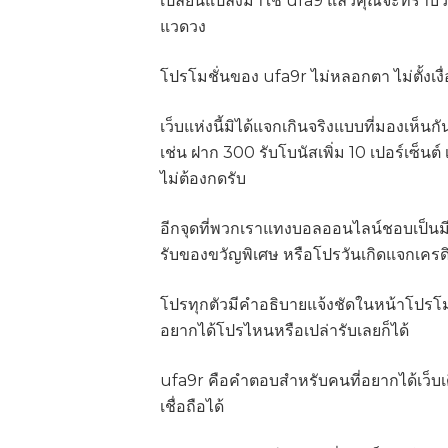
เปลี่ยนแปลงมาใช้ ufa9 แล้วคุณจะทราบว่าu
แวดวง
โปรโมชั่นของ ufa9r ไม่หลอกตา ไม่ตั้งเงื
เว็บแห่งนี้มิได้แจกเกินจริงแบบที่มองเห็นกั
เช่น ฝาก 300 รับโบนัสเพิ่ม 10 เปอร์เซ็นต์
ไม่ต้องกดรับ
อีกจุดที่พวกเราแทงบอลออนไลน์ชอบเป็น
รับของขวัญพิเศษ หรือโปรวันเกิดแจกเครด
โปรทุกตัวมีคำอธิบายแจ้งชัดในหน้าโปรโมช
อยากได้โปรไหนหรือเปล่ารับเลยก็ได้
ufa9r คือคำตอบสำหรับคนที่อยากได้เว็บเดีย
เชื่อถือได้