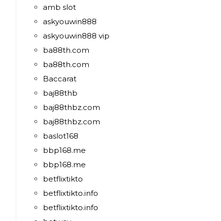
amb slot
askyouwin888
askyouwin888 vip
ba88th.com
ba88th.com
Baccarat
baj88thb
baj88thbz.com
baj88thbz.com
baslot168
bbp168.me
bbp168.me
betflixtikto
betflixtikto.info
betflixtikto.info