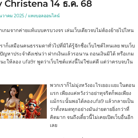
 Christena 14 ธ.ค. 68
ted
Posted
ันวาคม 2025
แทงบอลออนไลน์
in
ุกเกมจากค่ายแท้แบบครบวงจร เล่นเว็บเดียวจบไม่ต้องย้ายไปไหน
าก็เสมือนคนธรรมดาทั่วไปที่มิได้รู้จักชื่อเว็บไซต์ไหนเลย พบเว็บ
ัญหาประจำดังเช่นว่า ฝากเงินแล้วรอนาน ถอนเงินมิได้ หรือเกม
้แนะให้ลอง ufa9r พูดว่าเว็บไซต์แห่งนี้ไม่ใช่แค่ดี แต่ว่าครบจบใน
พวกเราก็ไม่มุ่งหวังอะไรเยอะแยะในตอน
แรก เพียงแค่หวังว่าอย่าทุจริตก็พอเพียง
แม้กระนั้นพอได้ลองufa9 แล้วกลายเป็น
ว่าทั้งหมดทุกอย่างมันง่ายดายยิ่งกว่าที่
คิดมาก จนถึงเดี๋ยวนี้ไม่เคยเปิดเว็บอื่นอีก
เลย