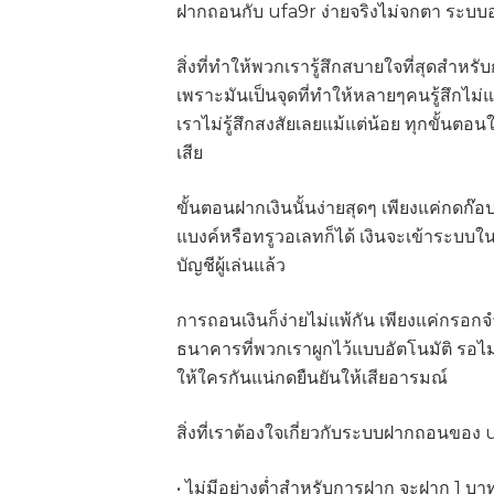
ฝากถอนกับ ufa9r ง่ายจริงไม่จกตา ระบบออ
สิ่งที่ทำให้พวกเรารู้สึกสบายใจที่สุดสำหร
เพราะมันเป็นจุดที่ทำให้หลายๆคนรู้สึกไม่แ
เราไม่รู้สึกสงสัยเลยแม้แต่น้อย ทุกขั้นตอ
เสีย
ขั้นตอนฝากเงินนั้นง่ายสุดๆ เพียงแค่กดก๊อ
แบงค์หรือทรูวอเลทก็ได้ เงินจะเข้าระบบในท
บัญชีผู้เล่นแล้ว
การถอนเงินก็ง่ายไม่แพ้กัน เพียงแค่กรอก
ธนาคารที่พวกเราผูกไว้แบบอัตโนมัติ รอไม่เก
ให้ใครกันแน่กดยืนยันให้เสียอารมณ์
สิ่งที่เราต้องใจเกี่ยวกับระบบฝากถอนของ 
• ไม่มีอย่างต่ำสำหรับการฝาก จะฝาก 1 บาทก