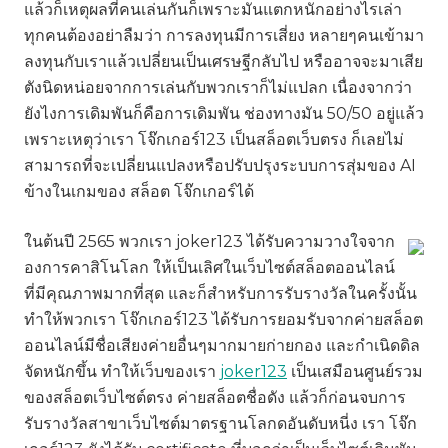
แล้วก็เหตุผลที่คนเล่นกันก็เพราะมันแตกหนักอย่างไรเล่า
ทุกคนต้องอย่าลืมว่า การลงทุนมีการเสี่ยง หลายๆคนเข้ามา
ลงทุนกับเราแล้วเปลี่ยนเป็นเศรษฐีกลับไป หรืออาจจะมาเสีย
ตังนิดหน่อยจากการเล่นกับพวกเราก็ไม่แปลก เนื่องจากว่า
ยังไงการเดิมพันก็คือการเดิมพัน ช่องทางมัน 50/50 อยู่แล้ว
เพราะเหตุว่าเรา โจ๊กเกอร์123 เป็นสล็อตเว็บตรง ก็เลยไม่
สามารถที่จะเปลี่ยนแปลงหรือปรับปรุงระบบการสุ่มของ AI
ข้างในเกมของ สล็อต โจ๊กเกอร์ได้
ในต้นปี 2565 พวกเรา joker123 ได้รับความวางใจจาก
องการคาสิโนโลก ให้เป็นเลิศในเว็บไซต์สล็อตออนไลน์
ที่มีคุณภาพมากที่สุด และก็สำหรับการรับรางวัลในครั้งนั้น
ทำให้พวกเรา โจ๊กเกอร์123 ได้รับการยอมรับจากค่ายสล็อต
ออนไลน์มีชื่อเสียงค่ายอื่นๆมากมายก่ายกอง และกำเนิดดิล
จัดหนักขึ้น ทำให้เว็บของเรา
joker123
เป็นเสมือนศูนย์รวม
ของสล็อตเว็บไซต์ตรง ค่ายสล็อตชื่อดัง แล้วก็ก่อนจบการ
รับรางวัลสาขาเว็บไซต์มาตรฐานโลกดอันดับหนี่ง เรา โจ๊ก