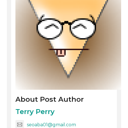
About Post Author
Terry Perry
seoaba01@gmail.com