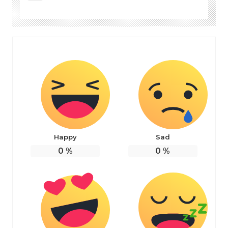
Happy
Sad
0
%
0
%