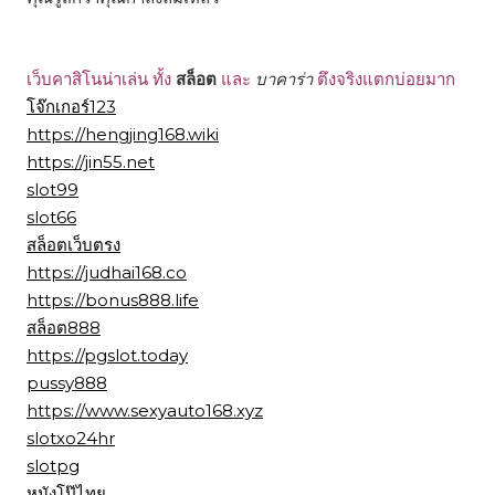
เว็บคาสิโนน่าเล่น ทั้ง
สล็อต
และ
บาคาร่า
ตึงจริงแตกบ่อยมาก
โจ๊กเกอร์123
https://hengjing168.wiki
https://jin55.net
slot99
slot66
สล็อตเว็บตรง
https://judhai168.co
https://bonus888.life
สล็อต888
https://pgslot.today
pussy888
https://www.sexyauto168.xyz
slotxo24hr
slotpg
หนังโป๊ไทย