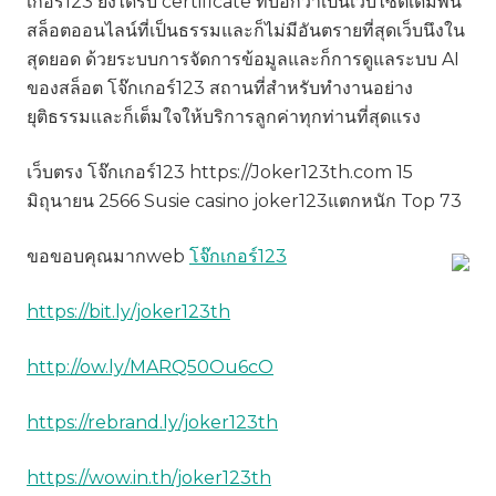
เกอร์123 ยังได้รับ certificate ที่บอกว่าเป็นเว็บไซต์เดิมพัน
สล็อตออนไลน์ที่เป็นธรรมและก็ไม่มีอันตรายที่สุดเว็บนึงใน
สุดยอด ด้วยระบบการจัดการข้อมูลและก็การดูแลระบบ AI
ของสล็อต โจ๊กเกอร์123 สถานที่สำหรับทำงานอย่าง
ยุติธรรมและก็เต็มใจให้บริการลูกค่าทุกท่านที่สุดแรง
เว็บตรง โจ๊กเกอร์123 https://Joker123th.com 15
มิถุนายน 2566 Susie casino joker123แตกหนัก Top 73
ขอขอบคุณมากweb
โจ๊กเกอร์123
https://bit.ly/joker123th
http://ow.ly/MARQ50Ou6cO
https://rebrand.ly/joker123th
https://wow.in.th/joker123th