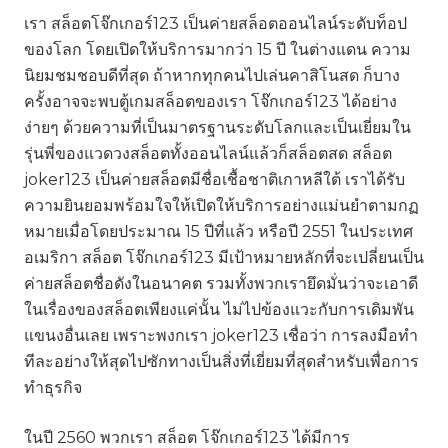
เรา สล็อตโจ๊กเกอร์123 เป็นค่ายสล็อตออนไลน์ระดับท็อป
ของโลก โดยเปิดให้บริการมากว่า 15 ปี ในต่างแดน ความ
นิยมชมชอบดีที่สุด ถ้าหากทุกคนไปเล่นคาสิโนสด ก็บาง
ครั้งอาจจะพบตู้เกมสล็อตของเรา โจ๊กเกอร์123 ได้อย่าง
ง่ายๆ ด้วยความที่เป็นมาตรฐานระดับโลกและเป็นเยี่ยมใน
รุ่นพี่ของแวดวงสล็อตทั้งออนไลน์แล้วก็สล็อตสด สล็อต
joker123 เป็นค่ายสล็อตมีชื่อเชื้อชาติเกาหลีใต้ เราได้รับ
ความยินยอมพร้อมใจให้เปิดให้บริการอย่างแม่นยำตามกฏ
หมายเมื่อโดยประมาณ 15 ปีที่แล้ว หรือปี 2551 ในประเทศ
อเมริกา สล็อต โจ๊กเกอร์123 มีเป้าหมายหลักที่จะเปลี่ยนเป็น
ค่ายสล็อตชื่อดังในอนาคต รวมทั้งพวกเรายึดมั่นว่าจะเอาดี
ในเรื่องของสล็อตเพียงแค่นั้น ไม่ไปข้องแวะกับการเดิมพัน
แขนงอื่นเลย เพราะพงกเรา joker123 เชื่อว่า การลงมือทำ
ทีละอย่างให้สุดไปซักทางเป็นสิ่งที่เยี่ยมที่สุดสำหรับเพื่อการ
ทำธุรกิจ
ในปี 2560 พวกเรา สล็อต โจ๊กเกอร์123 ได้มีการ