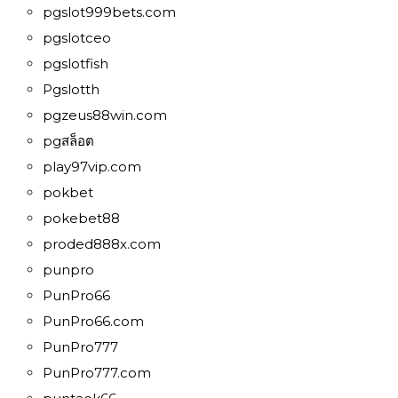
pgslot999bets.com
pgslotceo
pgslotfish
Pgslotth
pgzeus88win.com
pgสล็อต
play97vip.com
pokbet
pokebet88
proded888x.com
punpro
PunPro66
PunPro66.com
PunPro777
PunPro777.com