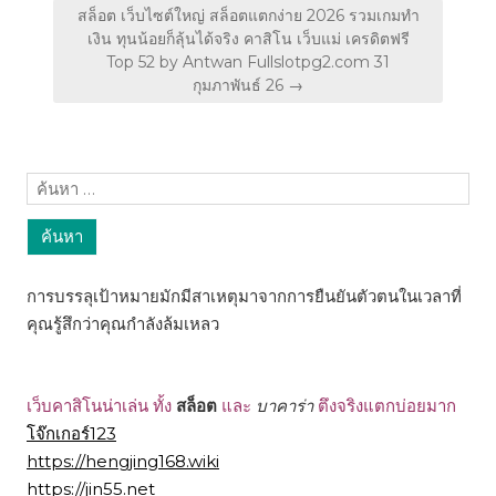
สล็อต เว็บไซต์ใหญ่ สล็อตแตกง่าย 2026 รวมเกมทำ
เงิน ทุนน้อยก็ลุ้นได้จริง คาสิโน เว็บแม่ เครดิตฟรี
Top 52 by Antwan Fullslotpg2.com 31
กุมภาพันธ์ 26 →
ค้นหา
สำหรับ:
การบรรลุเป้าหมายมักมีสาเหตุมาจากการยืนยันตัวตนในเวลาที่
คุณรู้สึกว่าคุณกำลังล้มเหลว
เว็บคาสิโนน่าเล่น ทั้ง
สล็อต
และ
บาคาร่า
ตึงจริงแตกบ่อยมาก
โจ๊กเกอร์123
https://hengjing168.wiki
https://jin55.net