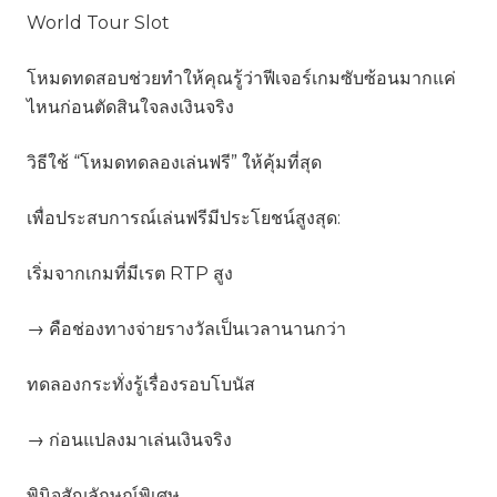
World Tour Slot
โหมดทดสอบช่วยทำให้คุณรู้ว่าฟีเจอร์เกมซับซ้อนมากแค่
ไหนก่อนตัดสินใจลงเงินจริง
วิธีใช้ “โหมดทดลองเล่นฟรี” ให้คุ้มที่สุด
เพื่อประสบการณ์เล่นฟรีมีประโยชน์สูงสุด:
เริ่มจากเกมที่มีเรต RTP สูง
→ คือช่องทางจ่ายรางวัลเป็นเวลานานกว่า
ทดลองกระทั่งรู้เรื่องรอบโบนัส
→ ก่อนแปลงมาเล่นเงินจริง
พินิจสัญลักษณ์พิเศษ