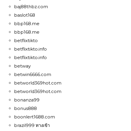
baj88thbz.com
baslot168
bbp168.me
bbp168.me
betflixtikto
betflixtikto.info
betflixtikto.info
betway
betwin6666.com
betworld369hot.com
betworld369hot.com
bonanza99
bonus888
boonlert1688.com
brazil999 ทางเข้า