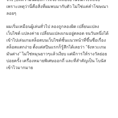
เพราะเหตุว่านี่คือสิ่งที่ผมพบมากับตัว ไม่ใช่แค่คำโฆษณา
ลอยๆ
ผมเริ่มเหมือนผู้เล่นทั่วไป ลองถูกลองผิด เปลี่ยนแปลง
เว็บไซต์ แปลงค่าย เปลี่ยนแปลงเกมอยู่ตลอด จนวันหนึ่งได้
เข้าไปเล่นเกมสล็อตบนเว็บไซต์ชั้นแนวหน้าที่ขึ้นชื่อเรื่อง
สล็อตแตกง่าย ตั้งแต่สปินแรกก็รู้สึกได้เลยว่า “จังหวะเกม
มันต่าง” ไม่ใช่หมุนยาวๆแล้วเงียบ แต่มีการให้รางวัลย่อย
บ่อยครั้ง เครื่องหมายพิเศษออกถี่ และที่สำคัญเป็น โบนัส
เข้าไวมากมาย