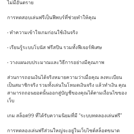
ไม่มีอันตราย
การทดสอบเล่นฟรีเป็นฟีพบร์ที่ช่วยทำให้คุณ
• ทำความเข้าใจเกมก่อนใช้เงินจริง
• เรียนรู้ระบบโบนัส ฟรีสปิน รวมทั้งฟีเจอร์พิเศษ
• วางแผนงบประมาณและวิธีการอย่างมีคุณภาพ
ส่วนการถอนเงินได้จริงหมายความว่าเมื่อคุณ ลงทะเบียน
เป็นสมาชิกจริง รวมทั้งเล่นในโหมดเงินจริง แล้วทำเงิน คุณ
สามารถถอนยอดนั้นออกสู่บัญชีของคุณได้ตามเงื่อนไขของ
เว็บ
เกม สล็อต99 ที่ได้รับความนิยมที่มี “ระบบทดลองเล่นฟรี”
การทดลองเล่นฟรีส่วนใหญ่จะอยู่ในเว็บไซต์สล็อตขนาด