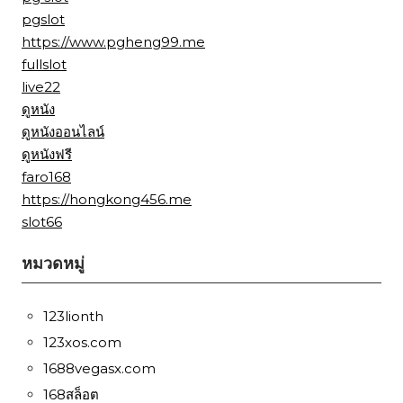
pgslot
https://www.pgheng99.me
fullslot
live22
ดูหนัง
ดูหนังออนไลน์
ดูหนังฟรี
faro168
https://hongkong456.me
slot66
หมวดหมู่
123lionth
123xos.com
1688vegasx.com
168สล็อต