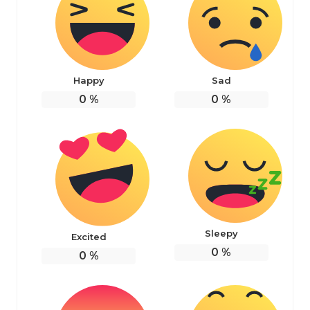
Happy
Sad
0
%
0
%
Sleepy
Excited
0
%
0
%