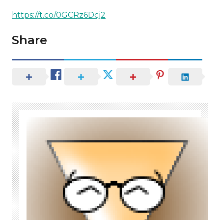
https://t.co/0GCRz6Dcj2
Share