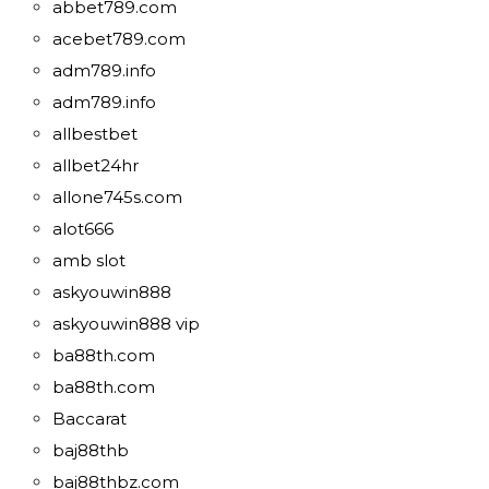
abbet789.com
acebet789.com
adm789.info
adm789.info
allbestbet
allbet24hr
allone745s.com
alot666
amb slot
askyouwin888
askyouwin888 vip
ba88th.com
ba88th.com
Baccarat
baj88thb
baj88thbz.com