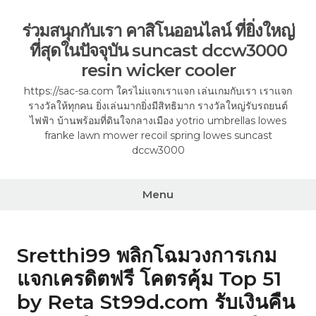
Skip
to
ร่วมสนุกกับเรา คาสิโนออนไลน์ ที่ยิ่งใหญ่
content
ที่สุดในปัจจุบัน suncast dccw3000
resin wicker cooler
https://sac-sa.com ใครไม่แจกเราแจก เล่นเกมกับเรา เราแจก
รางวัลให้ทุกคน ยิ่งเล่นมากยิ่งมีสิทธิมาก รางวัลใหญ่รับรถยนต์
ไฟฟ้า บ้านพร้อมที่ดินใจกลางเมือง yotrio umbrellas lowes
franke lawn mower recoil spring lowes suncast
dccw3000
Menu
Sretthi99 พลิกโฉมวงการเกม
แจกเครดิตฟรี โคตรคุ้ม Top 51
by Reta St99d.com รับเงินคืน