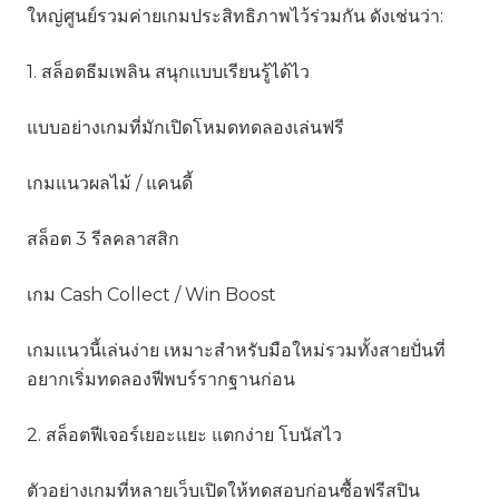
ใหญ่ศูนย์รวมค่ายเกมประสิทธิภาพไว้ร่วมกัน ดังเช่นว่า:
1. สล็อตธีมเพลิน สนุกแบบเรียนรู้ได้ไว
แบบอย่างเกมที่มักเปิดโหมดทดลองเล่นฟรี
เกมแนวผลไม้ / แคนดี้
สล็อต 3 รีลคลาสสิก
เกม Cash Collect / Win Boost
เกมแนวนี้เล่นง่าย เหมาะสำหรับมือใหม่รวมทั้งสายปั่นที่
อยากเริ่มทดลองฟีพบร์รากฐานก่อน
2. สล็อตฟีเจอร์เยอะแยะ แตกง่าย โบนัสไว
ตัวอย่างเกมที่หลายเว็บเปิดให้ทดสอบก่อนซื้อฟรีสปิน