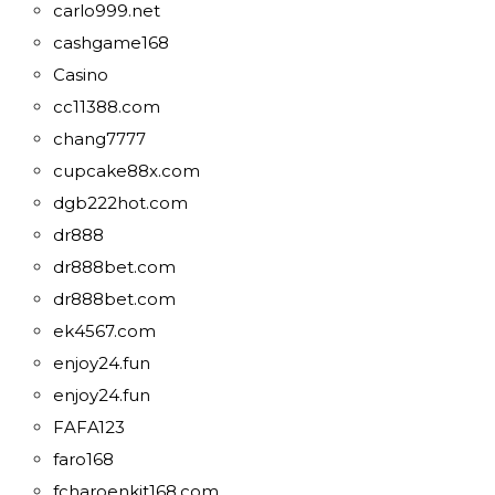
carlo999.net
cashgame168
Casino
cc11388.com
chang7777
cupcake88x.com
dgb222hot.com
dr888
dr888bet.com
dr888bet.com
ek4567.com
enjoy24.fun
enjoy24.fun
FAFA123
faro168
fcharoenkit168.com