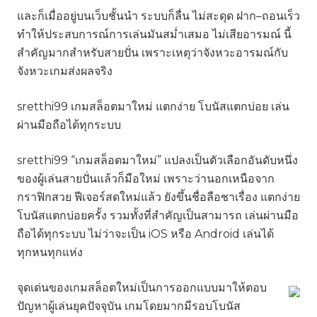
และก็เมื่ออยู่บนเว็บชั้นนำ ระบบก็ลื่น ไม่สะดุด ฝาก–ถอนเร็ว
ทำให้ประสบการณ์การเล่นมันสม่ำเสมอ ไม่เสียอารมณ์ นี้
สำคัญมากสำหรับสายปั่น เพราะเหตุว่าจังหวะอารมณ์กับ
จังหวะเกมส่งผลจริง
sretthi99 เกมสล็อตมาใหม่ แตกง่าย โบนัสแตกบ่อย เล่น
ผ่านมือถือได้ทุกระบบ
sretthi99 “เกมสล็อตมาใหม่” แปลงเป็นตัวเลือกอันดับหนึ่ง
ของผู้เล่นสายปั่นแล้วก็มือใหม่ เพราะว่านอกเหนือจาก
กราฟิกสวย ฟีเจอร์สดใหม่แล้ว ยังขึ้นชื่อลือชาเรื่อง แตกง่าย
โบนัสแตกบ่อยครั้ง รวมทั้งที่สำคัญเป็นสามารถ เล่นผ่านมือ
ถือได้ทุกระบบ ไม่ว่าจะเป็น iOS หรือ Android เล่นได้
ทุกหนทุกแห่ง
จุดเด่นของเกมสล็อตใหม่เป็นการออกแบบมาให้ตอบ
ปัญหาผู้เล่นยุคปัจจุบัน เกมโดยมากมีรอบโบนัส