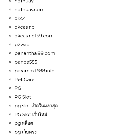
no1huay
no1huay.com
okc4
okcasino
okcasino159.com
p2vvip
pananthai99.com
panda555
paramax1688.info
Pet Care
PG
PG Slot
pg slot เปิดใหม่ล่าสุด
PG Slot เว็บใหม่
pg สล็อต
pg เว็บตรง